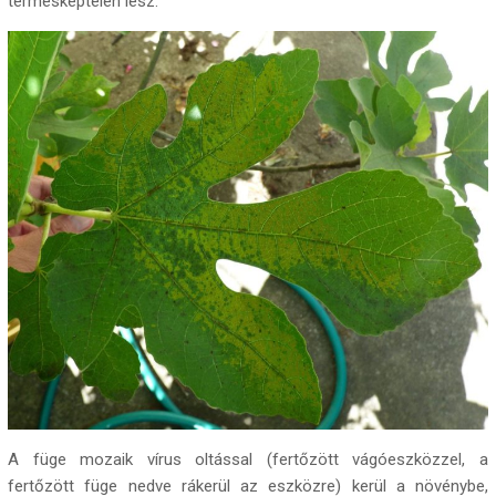
termésképtelen lesz.
A füge mozaik vírus oltással (fertőzött vágóeszközzel, a
fertőzött füge nedve rákerül az eszközre) kerül a növénybe,