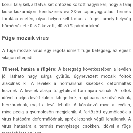
körüli talaj kell, áztatva, két öntözés között hagyni kell, hogy a talaj
kissé kiszáradjon. Rendszeres évi 2X-er tápanyagpótlás. Termés
tárolása esetén, olyan helyen kell tartani a fügét, amely helység
hőmérséklete 0-5 C közötti, 40-50 % páratartalmú.
Füge mozaik vírus
A füge mozaik vírus egy régóta ismert füge betegség, az egész
világon elterjedt.
Tünetei, hatása a fügére:
A betegség következtében a levélen
jól látható nagy sárga, gyűrűs, úgynevezett mozaik foltok
alakulnak ki. A levelek a normálisnál kisebbek, deformáltak
lesznek. A levelek alakja tölgyfalevél formájúra válnak. A foltok
idővel a teljes levélfelületre kiterjednek, majd barna színűvé válnak,
beszáradnak, majd a levél lehullik. A kórokozó mind a levélen,
mind pedig a gyümölcsön megjelenik. A fertőzött gyümölcsök a
vírus hatására deformálódnak, aprók lesznek végül lehullanak. A
vírus hatására a termés mennyisége csökken. Idővel a füge