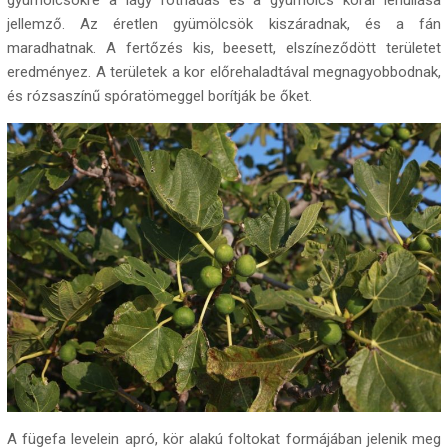
jellemző. Az éretlen gyümölcsök kiszáradnak, és a fán
maradhatnak. A fertőzés kis, beesett, elszíneződött területet
eredményez. A területek a kor előrehaladtával megnagyobbodnak,
és rózsaszínű spóratömeggel borítják be őket.
A fügefa levelein apró, kör alakú foltokat formájában jelenik meg