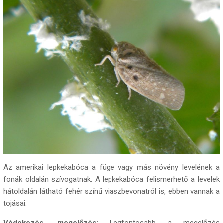
Az amerikai lepkekabóca a füge vagy más növény levelének a
fonák oldalán szívogatnak. A lepkekabóca felismerhető a levelek
hátoldalán látható fehér színű viaszbevonatról is, ebben vannak a
tojásai.
Védekezés, megelőzés:
Legfontosabb a megelőzés