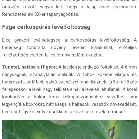
öntözés között hagyni kell, hogy a talaj kissé kiszáradjon.
Rendszeres évi 2X-er tápanyagpótlás.
Füge cerkospórás levélfoltosság
Elég gyakori levélbetegség a cerkospórás levélfoltosság. A
betegség többfajta növény levelén kialakulhat, erőteljes
fertőzöttség esetén teljes lombvesztést okozhat.
Tünetei, hatása a fügére:
A levélen jelentkező foltok kb. 4-6 mm
nagyságúak, szabálytalan alakúak. A foltok közepe világos és
határozott, sötétebb színű szegéllyel rendelkeznek. Erős fertőzés
fellépésekor a levél nagy felülete elhal, a levelek lehullanak. A korai
lombhullás a bokor korai felkopaszodásához vezethet, ami
legyengíti a bokrokat, hátráltatja a hajtások, vesszők növekedését,
beérését. Így közvetve csökkenti a következő évek termését.