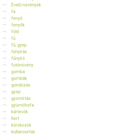
Évelő növények
fa
fenyő
fenyők
föld
fű
fű, gyep
fűnyírás
fűnyíró
futónövény
gomba
gombák
gondozás
gyep
gyomírtás
gyümölcsfa
kártevők
Kert
kórokozók
kullancsirtás