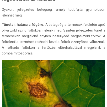
Gyakori, jellegzetes betegség, amely többfajta gyümölcsön
jelenhet meg.
Tünetei, hatása a fügére:
A betegség a termések felületén apró
olíva zöld színű foltokban jelenik meg. Szintén jellegzetes tünet a
terméseken megjelenő enyhén besüllyedő sárgás-zöld foltok. A
foltoknál a termések rothadni kezd a foltok vizenyőssé változnak.
A rothadó foltokon a fertőzés előrehaladtával megjelenik a
gomba mitospórája.