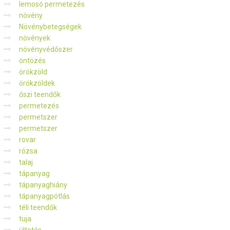
lemosó permetezés
növény
Növénybetegségek
növények
növényvédőszer
öntözés
örökzöld
örökzöldek
őszi teendők
permetezés
permetszer
permetszer
rovar
rózsa
talaj
tápanyag
tápanyaghiány
tápanyagpótlás
téli teendők
tuja
ültetés