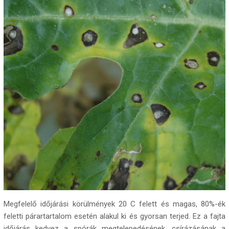
Megfelelő időjárási körülmények 20 C felett és magas, 80%-ék
feletti párartartalom esetén alakul ki és gyorsan terjed. Ez a fajta
időjárás kedvez a spórák megtelepedésének, csírázásának a