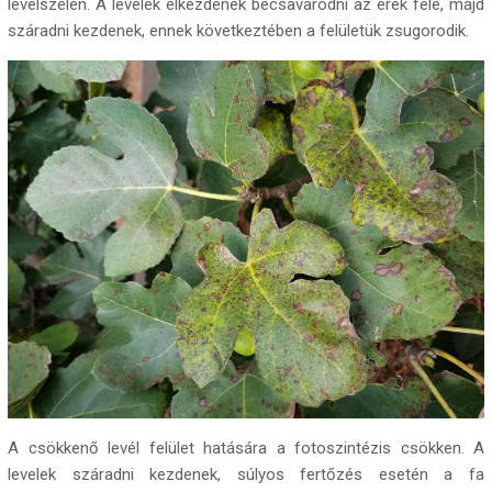
levélszélén. A levelek elkezdenek becsavarodni az erek felé, majd
száradni kezdenek, ennek következtében a felületük zsugorodik.
A csökkenő levél felület hatására a fotoszintézis csökken. A
levelek száradni kezdenek, súlyos fertőzés esetén a fa