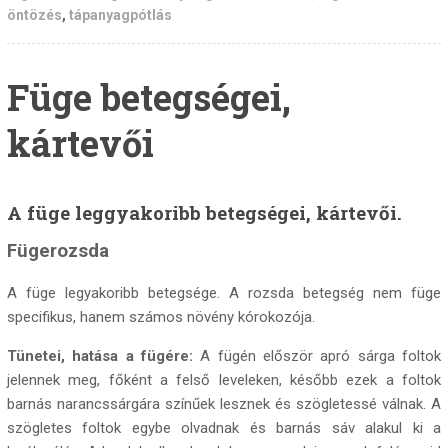
öntözés
,
tápanyagpótlás
Füge betegségei,
kártevői
A füge leggyakoribb betegségei, kártevői.
Fügerozsda
A füge legyakoribb betegsége. A rozsda betegség nem füge
specifikus, hanem számos növény kórokozója.
Tünetei, hatása a fügére:
A fügén először apró sárga foltok
jelennek meg, főként a felső leveleken, később ezek a foltok
barnás narancssárgára színűek lesznek és szögletessé válnak. A
szögletes foltok egybe olvadnak és barnás sáv alakul ki a