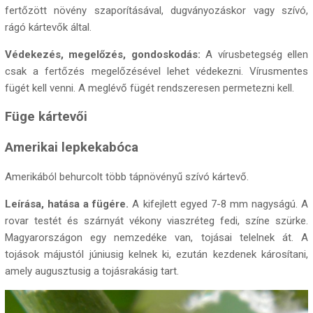
fertőzött növény szaporításával, dugványozáskor vagy szívó,
rágó kártevők által.
Védekezés, megelőzés, gondoskodás:
A vírusbetegség ellen
csak a fertőzés megelőzésével lehet védekezni. Vírusmentes
fügét kell venni. A meglévő fügét rendszeresen permetezni kell.
Füge kártevői
Amerikai lepkekabóca
Amerikából behurcolt több tápnövényű szívó kártevő.
Leírása, hatása a fügére.
A kifejlett egyed 7-8 mm nagyságú. A
rovar testét és szárnyát vékony viaszréteg fedi, színe szürke.
Magyarországon egy nemzedéke van, tojásai telelnek át. A
tojások májustól júniusig kelnek ki, ezután kezdenek károsítani,
amely augusztusig a tojásrakásig tart.