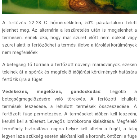
A fertőzés 22-28 C hőmérsékleten, 50% páratartalom felett
jelenhet meg. Az alternária a leszüretelés után is megjelenhet a
termésen, ennek oka, hogy már szüret előtt nem sokkal vagy
szüret alatt is fertőződhet a termés, illetve a tárolási körülmények
nem megfelelőek.
A betegség fő forrása a fertőzött növényi maradványok, ezeken
telelnek át a spórák és megfelelő időjárási körülmények hatására
fertőzik újra a fügét.
Védekezés, megelőzés, gondoskodás:
Legjobb a
betegségmegelőzésére való törekvés. A fertőzött lehullott
termések leszedése, a lehullott termések összeszedése. A
fertőzött füge permetezése. A terméseket időben kell leszedni,
kerülni kell a túlérést. Levegős lombkorona kialakítása. Megfelelő
termőhely biztosítása: napos helyre kell ültetni a fügét, a talaj
legyen laza szükség esetén alakítani kell a koronát, öntözni a füge