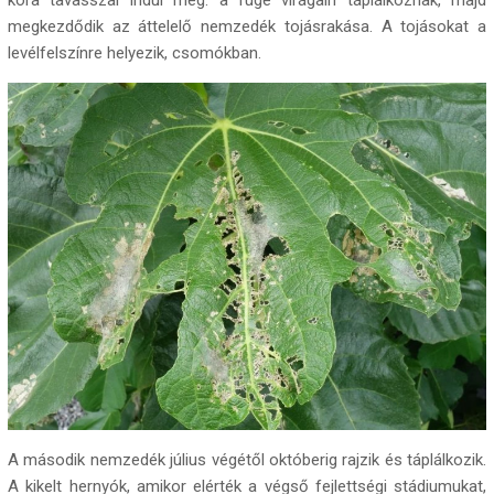
kora tavasszal indul meg. a füge virágain táplálkoznak, majd
megkezdődik az áttelelő nemzedék tojásrakása. A tojásokat a
levélfelszínre helyezik, csomókban.
A második nemzedék július végétől októberig rajzik és táplálkozik.
A kikelt hernyók, amikor elérték a végső fejlettségi stádiumukat,