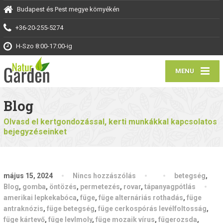
Budapest és Pest megye környékén
+36-20-255-5274
H-Szo 8:00-17:00-ig
MENU
Blog
Olvasd el kertgondozással, kerti munkákkal kapcsolatos
bejegyzéseinket
május 15, 2024
Nincs hozzászólás
betegség
,
Blog
,
gomba
,
öntözés
,
permetezés
,
rovar
,
tápanyagpótlás
amerikai lepkekabóca
,
füge
,
füge alternáriás rothadás
,
füge
antraknózis
,
füge betegség
,
füge cerkospórás levélfoltosság
,
füge kártevő
,
füge levlmoly
,
füge mozaik vírus
,
fügerozsda
,