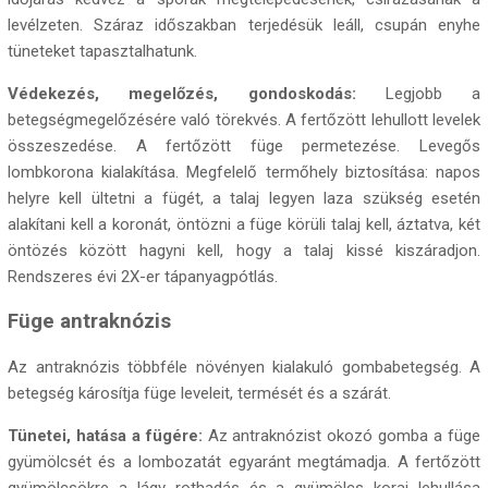
levélzeten. Száraz időszakban terjedésük leáll, csupán enyhe
tüneteket tapasztalhatunk.
Védekezés, megelőzés, gondoskodás:
Legjobb a
betegségmegelőzésére való törekvés. A fertőzött lehullott levelek
összeszedése. A fertőzött füge permetezése. Levegős
lombkorona kialakítása. Megfelelő termőhely biztosítása: napos
helyre kell ültetni a fügét, a talaj legyen laza szükség esetén
alakítani kell a koronát, öntözni a füge körüli talaj kell, áztatva, két
öntözés között hagyni kell, hogy a talaj kissé kiszáradjon.
Rendszeres évi 2X-er tápanyagpótlás.
Füge antraknózis
Az antraknózis többféle növényen kialakuló gombabetegség. A
betegség károsítja füge leveleit, termését és a szárát.
Tünetei, hatása a fügére:
Az antraknózist okozó gomba a füge
gyümölcsét és a lombozatát egyaránt megtámadja. A fertőzött
gyümölcsökre a lágy rothadás és a gyümölcs korai lehullása