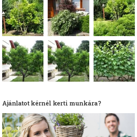
Ajánlatot
kérnél kerti munkára?