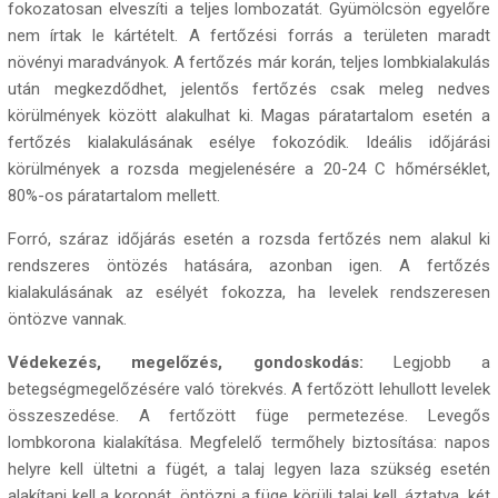
fokozatosan elveszíti a teljes lombozatát. Gyümölcsön egyelőre
nem írtak le kártételt. A fertőzési forrás a területen maradt
növényi maradványok. A fertőzés már korán, teljes lombkialakulás
után megkezdődhet, jelentős fertőzés csak meleg nedves
körülmények között alakulhat ki. Magas páratartalom esetén a
fertőzés kialakulásának esélye fokozódik. Ideális időjárási
körülmények a rozsda megjelenésére a 20-24 C hőmérséklet,
80%-os páratartalom mellett.
Forró, száraz időjárás esetén a rozsda fertőzés nem alakul ki
rendszeres öntözés hatására, azonban igen. A fertőzés
kialakulásának az esélyét fokozza, ha levelek rendszeresen
öntözve vannak.
Védekezés, megelőzés, gondoskodás:
Legjobb a
betegségmegelőzésére való törekvés. A fertőzött lehullott levelek
összeszedése. A fertőzött füge permetezése. Levegős
lombkorona kialakítása. Megfelelő termőhely biztosítása: napos
helyre kell ültetni a fügét, a talaj legyen laza szükség esetén
alakítani kell a koronát, öntözni a füge körüli talaj kell, áztatva, két