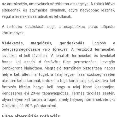
az antraknózis, amelyeknek sötétbarna a szegélye. A foltok idővel
elterjednek és egymásba olvadnak, egyre nagyobbak lesznek,
végül a levelek elszáradnak és lehullanak.
A fertőzés kialakulását segíti a csapadékos, párás időjárási
körülmények.
Védekezés, megelőzés, gondoskodás:
Legjobb a
betegségmegelőzésre való törekvés. A fertőzött terméseket,
leveleket el kell távolítani. A lehullott terméseket és leveleket
össze kell szedni A fertőzött füge permetezése. Levegős
lombkorona kialakítása. Megfelelő termőhely biztosítása: napos
helyre kell ültetni a fügét, a talaj legyen laza szükség esetén
alakítani kell a koronát, öntözni a füge körüli talaj kell, áztatva, két
öntözés között hagyni kell, hogy a talaj kissé kiszáradjon.
Rendszeres évi 2X-er tápanyagpótlás. Termés tárolása esetén,
olyan helyen kell tartani a fügét, amely helység hőmérséklete 0-5
C közötti, 40-50 % páratartalmú.
Füge alternáriás rothadás