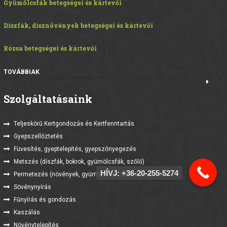
Gyümölcsfák betegségei és kártevői
Díszfák, dísznövények betegségei és kártevői
Rózsa betegségei és kártevői
TOVÁBBIAK
Szolgáltatásaink
Teljeskörű Kertgondozás és Kertfenntartás
Gyepszellőztetés
Füvesítés, gyeptelepítés, gyepszőnyegezés
Metszés (díszfák, bokrok, gyümölcsfák, szőlő)
HÍVJ: +36-20-255-5274
Permetezés (növények, gyümölcsfák, tuja, ciprus stb.)
Sövénynyírás
Fűnyírás és gondozás
Kaszálás
Növénytelepítés