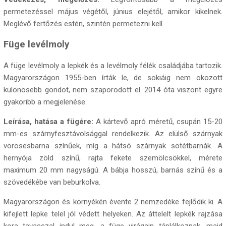
permetezéssel május végétől, június elejétől, amikor kikelnek.
Meglévő fertőzés estén, szintén permetezni kell.
Füge levélmoly
A füge levélmoly a lepkék és a levélmoly félék családjába tartozik.
Magyarországon 1955-ben írták le, de sokiáig nem okozott
különösebb gondot, nem szaporodott el. 2014 óta viszont egyre
gyakoribb a megjelenése.
Leírása, hatása a fügére:
A kártevő apró méretű, csupán 15-20
mm-es szárnyfesztávolsággal rendelkezik. Az elülső szárnyak
vörösesbarna színűek, míg a hátsó szárnyak sötétbarnák. A
hernyója zöld színű, rajta fekete szemölcsökkel, mérete
maximum 20 mm nagyságú. A bábja hosszú, barnás színű és a
szövedékébe van beburkolva.
Magyarországon és környékén évente 2 nemzedéke fejlődik ki. A
kifejlett lepke telel jól védett helyeken. Az áttelelt lepkék rajzása