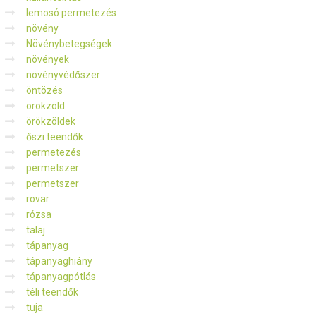
lemosó permetezés
növény
Növénybetegségek
növények
növényvédőszer
öntözés
örökzöld
örökzöldek
őszi teendők
permetezés
permetszer
permetszer
rovar
rózsa
talaj
tápanyag
tápanyaghiány
tápanyagpótlás
téli teendők
tuja