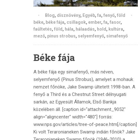
Blog
,
dísznövény
,
Egyéb
,
fa
,
fenyő
,
föld
béke
,
béke fája
,
csillagok
,
ember
,
fa
,
fasor
,
faültetés
,
föld
,
hála
,
hálaadás
,
hold
,
kultúra
,
mező
,
pinus strobus
,
selyemfenyő
,
simafenyő
Béke fája
A béke fája egy simafenyő, más néven,
selyemfenyő (Pinus Strobus), amelyet a mohauk
nemzet főnöke, Jake Swamp ültetett 1998-ban. A
fenyő a Third és a Chestnut Street délnyugati
sarkán, az Egyesült Államok, Első Bankja
közelében áll. [caption id="attachment_9052"
align="aligncenter" width="480"] forrás:
www.nps.gov/articles/tree-of-peace.htm[/caption]
Ki volt Teraronianeken Swamp indián főnök? Jake
Teraronianeken Swamp főnök (1946-2010) a