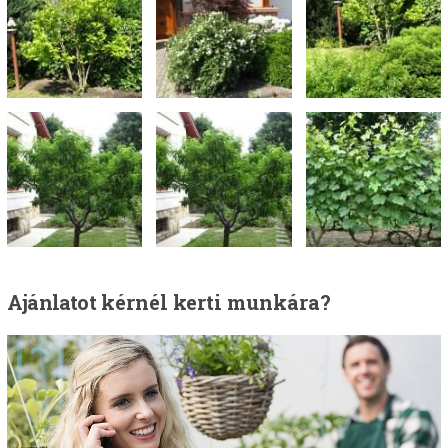
Ajánlatot
kérnél kerti munkára?