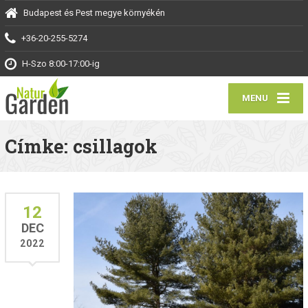
Budapest és Pest megye környékén
+36-20-255-5274
H-Szo 8:00-17:00-ig
MENU
Címke: csillagok
12
DEC
2022