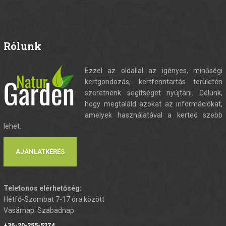
Rólunk
Ezzel az oldallal az igényes, minőségi
kertgondozás, kertfenntartás területén
szeretnénk segítséget nyújtani. Célunk,
hogy megtaláld azokat az információkat,
amelyek használatával a kerted szebb
lehet.
AJÁNLATKÉRÉS
Telefonos elérhetőség:
Hétfő-Szombat 7-17 óra között
Vasárnap: Szabadnap
+36-20-255-5274