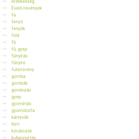
érdekesség
Évelő növények
fa
fenyő
fenyők
föld
fű
fű, gyep
fűnyírás
fűnyíró
futónövény
gomba
gombák
gondozás
gyep
gyomírtás
gyümölcsfa
kártevők
Kert
kórokozók
kullancsirtás