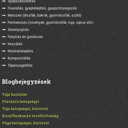
Gyepszellőztetés
Füvesítés, gyeptelepítés, gyepszőnyegezés
Metszés (díszfák, bokrok, gyümölcsfák, szőlő)
Permetezés (növények, gyümölcsfák, tuja, ciprus stb.)
Sövénynyírás
Fűnyírás és gondozás
Kaszálás
Növénytelepítés
Komposztálás
Tápanyagpótlás
Blogbejegyzések
Tuja barnulás
Platánfa betegségei
Tuja betegségei, kártevői
Korallberkenye levélfoltosság
Füge betegségei, kártevői