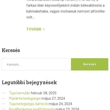
farkas klán képviselőjeként indián békeaktivista a
kahniakehaka, vagyis mohawuk nemzet alfönőke
volt....
TOVÁBB
Keresés
Legutóbbi
bejegyzések
Tuja barnulás
február 28, 2025
Platánfa betegségei
május 27, 2024
Tuja betegségei, kártevői
május 24, 2024
Korallberkenye levélfoltosság
május 23, 2024