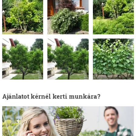
Ajánlatot
kérnél kerti munkára?