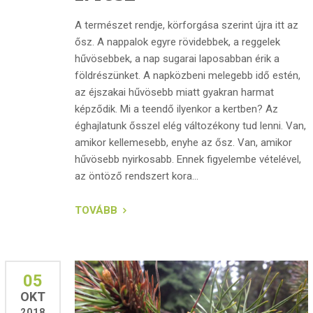
A természet rendje, körforgása szerint újra itt az
ősz. A nappalok egyre rövidebbek, a reggelek
hűvösebbek, a nap sugarai laposabban érik a
földrészünket. A napközbeni melegebb idő estén,
az éjszakai hűvösebb miatt gyakran harmat
képződik. Mi a teendő ilyenkor a kertben? Az
éghajlatunk ősszel elég változékony tud lenni. Van,
amikor kellemesebb, enyhe az ősz. Van, amikor
hűvösebb nyirkosabb. Ennek figyelembe vételével,
az öntöző rendszert kora...
TOVÁBB
05
OKT
2018