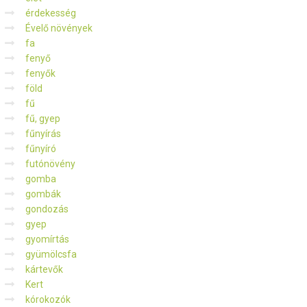
érdekesség
Évelő növények
fa
fenyő
fenyők
föld
fű
fű, gyep
fűnyírás
fűnyíró
futónövény
gomba
gombák
gondozás
gyep
gyomírtás
gyümölcsfa
kártevők
Kert
kórokozók