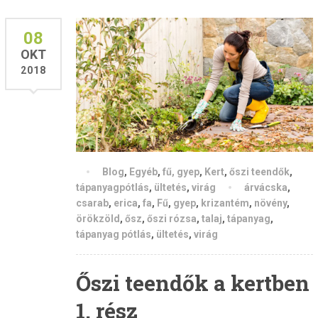
08
OKT
2018
Blog
,
Egyéb
,
fű, gyep
,
Kert
,
őszi teendők
,
tápanyagpótlás
,
ültetés
,
virág
árvácska
,
csarab
,
erica
,
fa
,
Fű
,
gyep
,
krizantém
,
növény
,
örökzöld
,
ősz
,
őszi rózsa
,
talaj
,
tápanyag
,
tápanyag pótlás
,
ültetés
,
virág
Őszi teendők a kertben
1. rész