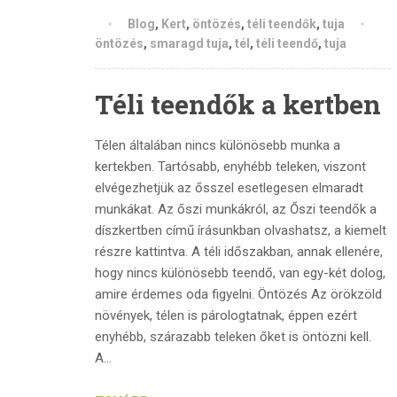
Blog
,
Kert
,
öntözés
,
téli teendők
,
tuja
öntözés
,
smaragd tuja
,
tél
,
téli teendő
,
tuja
Téli teendők a kertben
Télen általában nincs különösebb munka a
kertekben. Tartósabb, enyhébb teleken, viszont
elvégezhetjük az ősszel esetlegesen elmaradt
munkákat. Az őszi munkákról, az Őszi teendők a
díszkertben című írásunkban olvashatsz, a kiemelt
részre kattintva. A téli időszakban, annak ellenére,
hogy nincs különösebb teendő, van egy-két dolog,
amire érdemes oda figyelni. Öntözés Az örökzöld
növények, télen is párologtatnak, éppen ezért
enyhébb, szárazabb teleken őket is öntözni kell.
A...