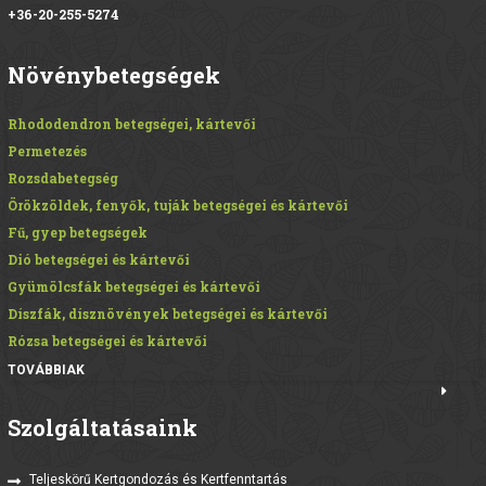
+36-20-255-5274
Növénybetegségek
Rhododendron betegségei, kártevői
Permetezés
Rozsdabetegség
Örökzöldek, fenyők, tuják betegségei és kártevői
Fű, gyep betegségek
Dió betegségei és kártevői
Gyümölcsfák betegségei és kártevői
Díszfák, dísznövények betegségei és kártevői
Rózsa betegségei és kártevői
TOVÁBBIAK
Szolgáltatásaink
Teljeskörű Kertgondozás és Kertfenntartás