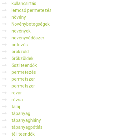
kullancsirtás
lemosó permetezés
növény
Növénybetegségek
növények
növényvédőszer
öntözés
örökzöld
örökzöldek
őszi teendők
permetezés
permetszer
permetszer
rovar
rózsa
talaj
tápanyag
tápanyaghiány
tápanyagpótlás
téli teendők