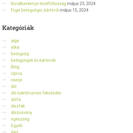
Korallberkenye levélfoltosság
május 23, 2024
Füge betegségei, kártevői
május 15, 2024
Kategóriák
alga
atka
betegség
betegségek és kártevők
Blog
ciprus
cserje
dió
dió baktériumos feketedés
diófa
díszfák
dísznövény
egészség
Egyéb
élet