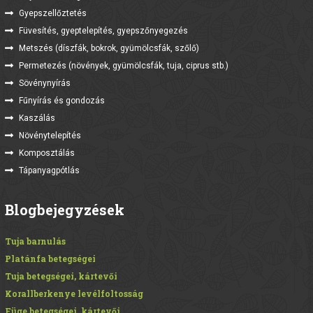
Gyepszellőztetés
Füvesítés, gyeptelepítés, gyepszőnyegezés
Metszés (díszfák, bokrok, gyümölcsfák, szőlő)
Permetezés (növények, gyümölcsfák, tuja, ciprus stb.)
Sövénynyírás
Fűnyírás és gondozás
Kaszálás
Növénytelepítés
Komposztálás
Tápanyagpótlás
Blogbejegyzések
Tuja barnulás
Platánfa betegségei
Tuja betegségei, kártevői
Korallberkenye levélfoltosság
Füge betegségei, kártevői