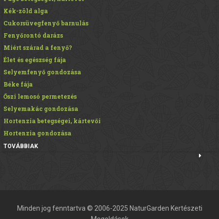
Kék-zöld alga
Cukorsüvegfenyő barnulás
Fenyőrontó darázs
Miért szárad a fenyő?
Élet és egészség fája
Selyemfenyő gondozása
Béke fája
Őszi lemosó permetezés
Selyemakác gondozása
Hortenzia betegségei, kártevői
Hortenzia gondozása
TOVÁBBIAK
Minden jog fenntartva © 2006-2025 NaturGarden Kertészeti
Megoldások