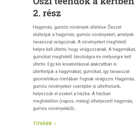
Őszi teendők a kertben
2. rész
Hagymás, gumós növények ültetése Ősszel
elültetjük a hagymás, gumós növényeket, amelyek
tavasszal virágoznak. A növényeket megfelelő
helyre kell ültetni, hogy virágozzanak. A hagymákat,
gumókat megfelelő távolságra és mélységre kell
ültetni. Egy kis kreativitással alakzatban is
ültethetjük a hagymákat, gumókat, így tavasszal
geometrikus mintában fognak virágozni. Hagymás,
gumós növényeket cserépbe is ültethetünk,
helyezzük el ezeket a házba. A házban
megfelelően (napos, meleg) elhelyezett hagymás,
gumós növényekből,...
TOVÁBB