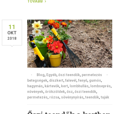
TOVÁBB
11
OKT
2018
Blog
,
Egyéb
,
őszi teendők
,
permetezés
betegségek
,
díszkert
,
falevél
,
fenyő
,
gumós
,
hagymás
,
kártevők
,
kert
,
lombhullás
,
lombseprés
,
növények
,
örökzöldek
,
ősz
,
őszi teendők
,
permetezés
,
rózsa
,
sövénynyírás
,
teendők
,
tuják