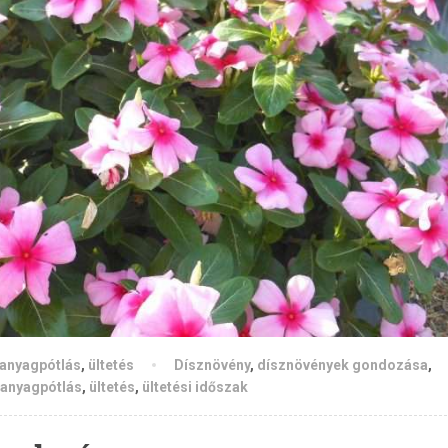
panyagpótlás
,
ültetés
Dísznövény
,
dísznövények gondozása
,
panyagpótlás
,
ültetés
,
ültetési időszak