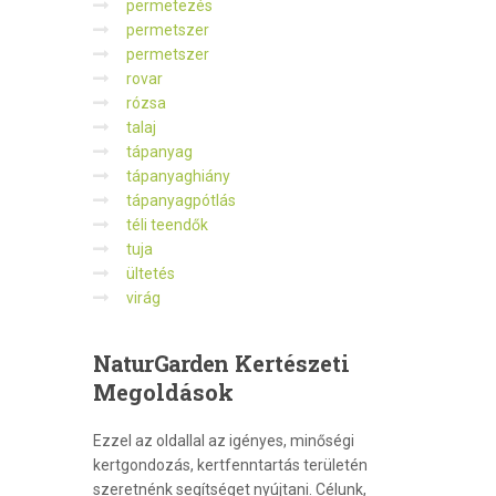
permetezés
permetszer
permetszer
rovar
rózsa
talaj
tápanyag
tápanyaghiány
tápanyagpótlás
téli teendők
tuja
ültetés
virág
NaturGarden
Kertészeti
Megoldások
Ezzel az oldallal az igényes, minőségi
kertgondozás, kertfenntartás területén
szeretnénk segítséget nyújtani. Célunk,