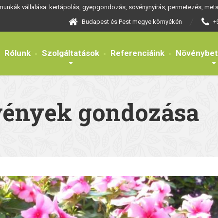
 munkák vállalása: kertápolás, gyepgondozás, sövénynyírás, permetezés, metsz
Budapest és Pest megye környékén
+
Rólunk
Szolgáltatások
Referenciáink
Növénybe
vények gondozása