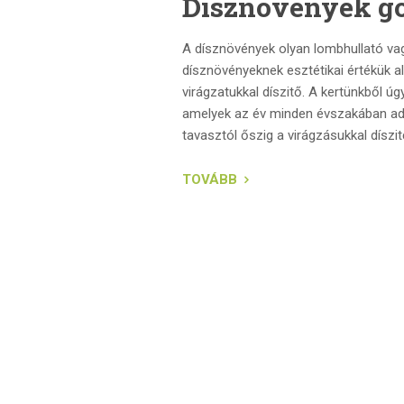
Dísznövények g
A dísznövények olyan lombhullató vag
dísznövényeknek esztétikai értékük ala
virágzatukkal díszitő. A kertünkből úg
amelyek az év minden évszakában adna
tavasztól őszig a virágzásukkal díszi
TOVÁBB