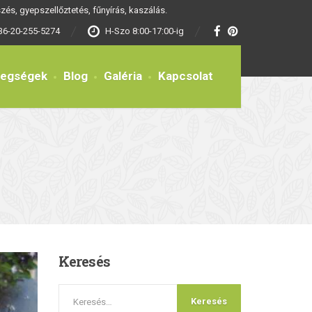
és, gyepszellőztetés, fűnyírás, kaszálás.
36-20-255-5274
H-Szo 8:00-17:00-ig
tegségek
Blog
Galéria
Kapcsolat
Keresés