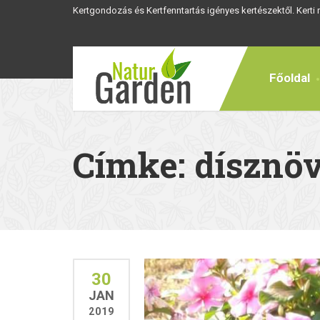
Kertgondozás és Kertfenntartás igényes kertészektől. Kerti
Főoldal
Címke: dísznö
30
JAN
2019