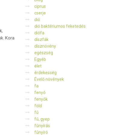
ciprus
cserje
dió
dió baktériumos feketedés
k,
diófa
nk. Kora
díszfák
dísznövény
egészség
Egyéb
élet
érdekesség
Évelő növények
fa
fenyő
fenyők
föld
fű
fű, gyep
fűnyírás
fűnyíró