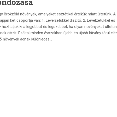
ondozása
y örökzöld növények, amelyeket esztétikai értékük miatt ültetünk. A
pján két csoportja van: 1. Levélzetükkel díszitő. 2. Levélzetükkel és
y hozhatjuk ki a legjobbat és legszebbet, ha olyan növényeket ültetün
k díszit. Ezáltal minden évszakban újabb és újabb látvány tárul elé
tő növények adnak különleges...