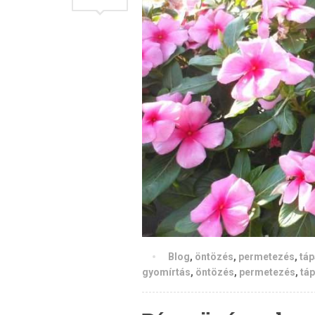
Blog
,
öntözés
,
permetezés
,
tá
gyomírtás
,
öntözés
,
permetezés
,
tá