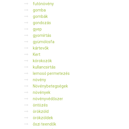
futónövény
gomba
gombák
gondozás
gyep
gyomírtás
gyümölcsfa
kártevők
Kert
kórokozók
kullancsirtás
lemosó permetezés
növény
Növénybetegségek
növények
növényvédőszer
öntözés
örökzöld
örökzöldek
őszi teendők