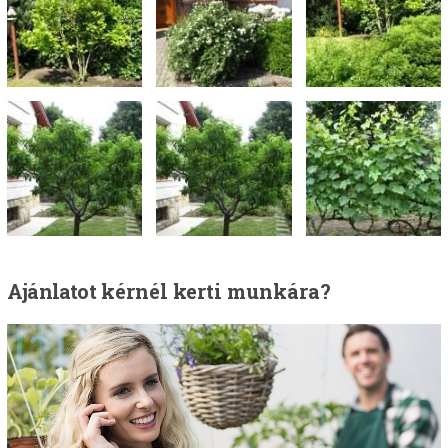
Ajánlatot
kérnél kerti munkára?