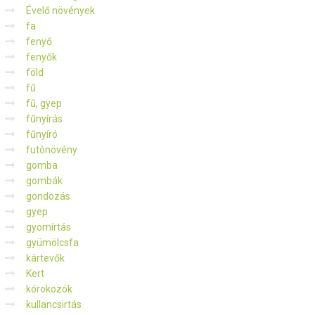
Évelő növények
fa
fenyő
fenyők
föld
fű
fű, gyep
fűnyírás
fűnyíró
futónövény
gomba
gombák
gondozás
gyep
gyomírtás
gyümölcsfa
kártevők
Kert
kórokozók
kullancsirtás