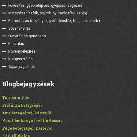
Füvesítés, gyeptelepítés, gyepszőnyegezés
Metszés (díszfák, bokrok, gyümölcsfák, szőlő)
Permetezés (növények, gyümölcsfák, tuja, ciprus stb.)
Sövénynyírás
Fűnyírás és gondozás
Kaszálás
Növénytelepítés
Komposztálás
Tápanyagpótlás
Blogbejegyzések
Tuja barnulás
Platánfa betegségei
Tuja betegségei, kártevői
Korallberkenye levélfoltosság
Füge betegségei, kártevői
Kék-zöld alga