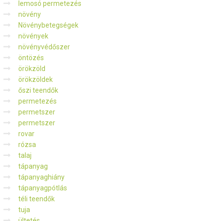
lemosó permetezés
növény
Növénybetegségek
növények
növényvédőszer
öntözés
örökzöld
örökzöldek
őszi teendők
permetezés
permetszer
permetszer
rovar
rózsa
talaj
tápanyag
tápanyaghiány
tápanyagpótlás
téli teendők
tuja
ültetés