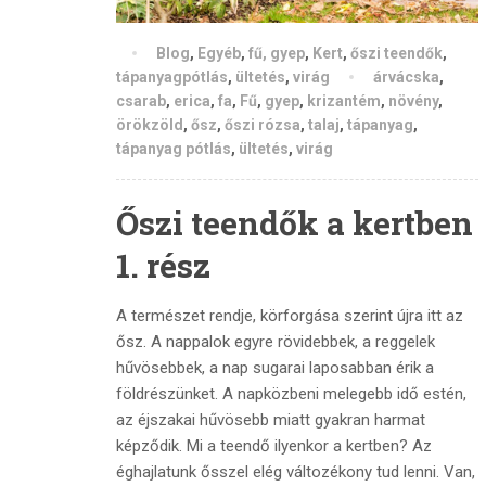
Blog
,
Egyéb
,
fű, gyep
,
Kert
,
őszi teendők
,
tápanyagpótlás
,
ültetés
,
virág
árvácska
,
csarab
,
erica
,
fa
,
Fű
,
gyep
,
krizantém
,
növény
,
örökzöld
,
ősz
,
őszi rózsa
,
talaj
,
tápanyag
,
tápanyag pótlás
,
ültetés
,
virág
Őszi teendők a kertben
1. rész
A természet rendje, körforgása szerint újra itt az
ősz. A nappalok egyre rövidebbek, a reggelek
hűvösebbek, a nap sugarai laposabban érik a
földrészünket. A napközbeni melegebb idő estén,
az éjszakai hűvösebb miatt gyakran harmat
képződik. Mi a teendő ilyenkor a kertben? Az
éghajlatunk ősszel elég változékony tud lenni. Van,