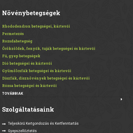
Növénybetegségek
Rhododendron betegségei, kártevői
Permetezés
Rozsdabetegség
Örökzöldek, fenyők, tuják betegségei és kártevői
Fű, gyep betegségek
Dió betegségei és kártevői
Gyümölcsfák betegségei és kártevői
Díszfák, dísznövények betegségei és kártevői
Rózsa betegségei és kártevői
TOVÁBBIAK
Szolgáltatásaink
Teljeskörű Kertgondozás és Kertfenntartás
Gyepszellőztetés