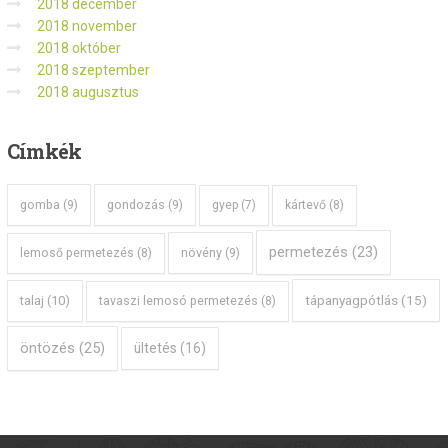
2018 december
2018 november
2018 október
2018 szeptember
2018 augusztus
Címkék
gomba
(9)
gondozás
(9)
gyep
(7)
kártevő
(8)
permetezés
(23)
növény
(9)
lemoső permetezés
(8)
tápanyagpótlás
(15)
talaj
(10)
tavaszi lemosó permetezés
(8)
öntözés
(25)
ültetés
(16)