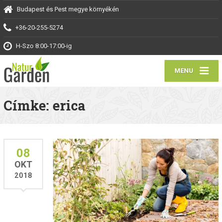
Budapest és Pest megye környékén
+36-20-255-5274
H-Szo 8:00-17:00-ig
MENU
Címke: erica
08
OKT
2018