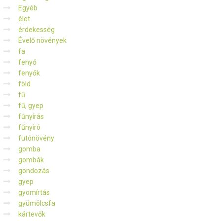
Egyéb
élet
érdekesség
Évelő növények
fa
fenyő
fenyők
föld
fű
fű, gyep
fűnyírás
fűnyíró
futónövény
gomba
gombák
gondozás
gyep
gyomírtás
gyümölcsfa
kártevők