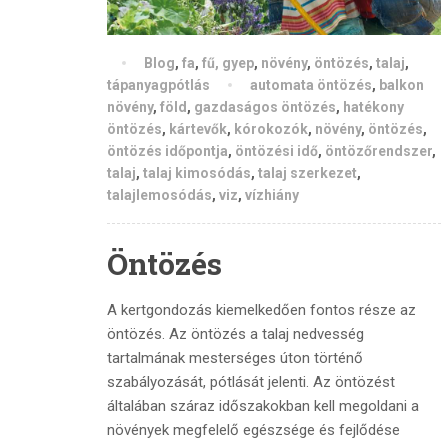
Blog
,
fa
,
fű, gyep
,
növény
,
öntözés
,
talaj
,
tápanyagpótlás
automata öntözés
,
balkon
növény
,
föld
,
gazdaságos öntözés
,
hatékony
öntözés
,
kártevők
,
kórokozók
,
növény
,
öntözés
,
öntözés időpontja
,
öntözési idő
,
öntözőrendszer
,
talaj
,
talaj kimosódás
,
talaj szerkezet
,
talajlemosódás
,
viz
,
vízhiány
Öntözés
A kertgondozás kiemelkedően fontos része az
öntözés. Az öntözés a talaj nedvesség
tartalmának mesterséges úton történő
szabályozását, pótlását jelenti. Az öntözést
általában száraz időszakokban kell megoldani a
növények megfelelő egészsége és fejlődése