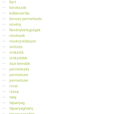
Kert
kórokozók
kullancsirtás
lemosó permetezés
növény
Növénybetegségek
növények
növényvédőszer
öntözés
örökzöld
örökzöldek
őszi teendők
permetezés
permetszer
permetszer
rovar
rózsa
talaj
tápanyag
tápanyaghiány