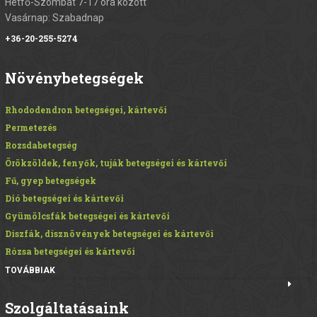
Hétfő-Szombat 7-17 óra között
Vasárnap: Szabadnap
+36-20-255-5274
Növénybetegségek
Rhododendron betegségei, kártevői
Permetezés
Rozsdabetegség
Örökzöldek, fenyők, tuják betegségei és kártevői
Fű, gyep betegségek
Dió betegségei és kártevői
Gyümölcsfák betegségei és kártevői
Díszfák, dísznövények betegségei és kártevői
Rózsa betegségei és kártevői
TOVÁBBIAK
Szolgáltatásaink