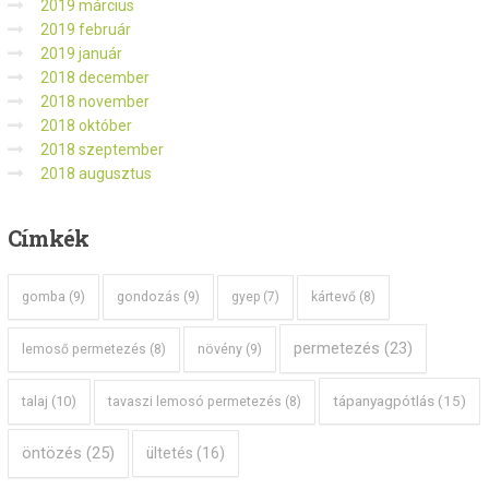
2019 március
2019 február
2019 január
2018 december
2018 november
2018 október
2018 szeptember
2018 augusztus
Címkék
gomba
(9)
gondozás
(9)
gyep
(7)
kártevő
(8)
permetezés
(23)
növény
(9)
lemoső permetezés
(8)
tápanyagpótlás
(15)
talaj
(10)
tavaszi lemosó permetezés
(8)
öntözés
(25)
ültetés
(16)