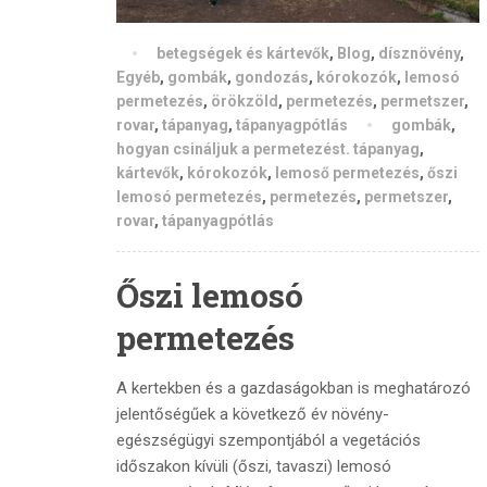
betegségek és kártevők
,
Blog
,
dísznövény
,
Egyéb
,
gombák
,
gondozás
,
kórokozók
,
lemosó
permetezés
,
örökzöld
,
permetezés
,
permetszer
,
rovar
,
tápanyag
,
tápanyagpótlás
gombák
,
hogyan csináljuk a permetezést. tápanyag
,
kártevők
,
kórokozók
,
lemoső permetezés
,
őszi
lemosó permetezés
,
permetezés
,
permetszer
,
rovar
,
tápanyagpótlás
Őszi lemosó
permetezés
A kertekben és a gazdaságokban is meghatározó
jelentőségűek a következő év növény-
egészségügyi szempontjából a vegetációs
időszakon kívüli (őszi, tavaszi) lemosó