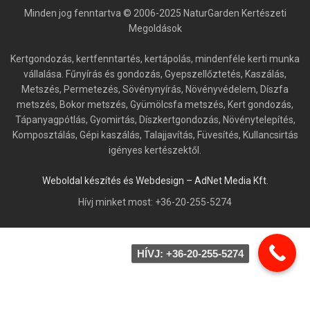
Minden jog fenntartva © 2006-2025 NaturGarden Kertészeti
Megoldások
Kertgondozás, kertfenntartés, kertápolás, mindenféle kerti munka
vállalása. Fűnyírás és gondozás, Gyepszellőztetés, Kaszálás,
Metszés, Permetezés, Sövénynyírás, Növényvédelem, Díszfa
metszés, Bokor metszés, Gyümölcsfa metszés, Kert gondozás,
Tápanyagpótlás, Gyomirtás, Díszkertgondozás, Növénytelepítés,
Komposztálás, Gépi kaszálás, Talajjavítás, Füvesítés, Kullancsirtás
igényes kertészektől.
Weboldal készítés és Webdesign – AdNet Media Kft.
Hívj minket most: +36-20-255-5274
HÍVJ: +36-20-255-5274