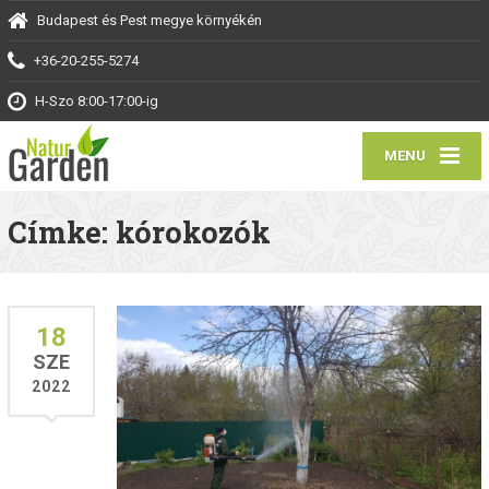
Budapest és Pest megye környékén
+36-20-255-5274
H-Szo 8:00-17:00-ig
MENU
Címke: kórokozók
18
SZE
2022