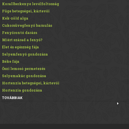
Korallberkenye levélfoltosság
Füge betegségei, kártevői
Kék-zöld alga
Cukorsüvegfenyő barnulás
Fenyőrontó darázs
Miért szárad a fenyő?
Élet és egészség fája
Selyemfenyő gondozása
Béke fája
Őszi lemosó permetezés
Selyemakác gondozása
Hortenzia betegségei, kártevői
Hortenzia gondozása
TOVÁBBIAK