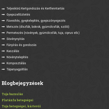
Teljeskörű Kertgondozás és Kertfenntartás
Gyepszellőztetés
Füvesítés, gyeptelepítés, gyepszőnyegezés
Metszés (díszfák, bokrok, gyümölcsfák, szőlő)
Permetezés (növények, gyümölcsfák, tuja, ciprus stb.)
Sövénynyírás
Fűnyírás és gondozás
Kaszálás
Növénytelepítés
Komposztálás
Tápanyagpótlás
Blogbejegyzések
Tuja barnulás
Platánfa betegségei
Tuja betegségei, kártevői