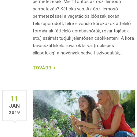
permetezések. Miért fontos az őszi lemosó
permetezés? Két oka van: Az őszi lemosó
permetezéssel a vegetációs időszak során
felszaporodott, télre elvonuló kórokozók áttelelő
formáinak (áttelelő gombaspórák, rovar tojások,
stb.) számát tudjuk jelentősen csökkenteni. A kora
tavasszal kikelő rovarok lárvái (röpképes
állapotukig) a növények nedveit szívogatják,...
TOVÁBB
11
JAN
2019