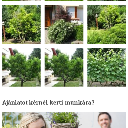
Ajánlatot
kérnél kerti munkára?