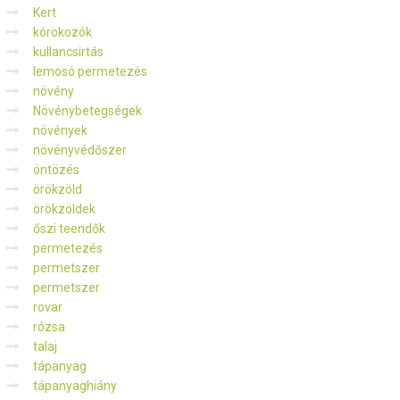
Kert
kórokozók
kullancsirtás
lemosó permetezés
növény
Növénybetegségek
növények
növényvédőszer
öntözés
örökzöld
örökzöldek
őszi teendők
permetezés
permetszer
permetszer
rovar
rózsa
talaj
tápanyag
tápanyaghiány