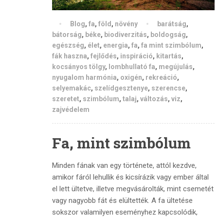
Blog
,
fa
,
föld
,
növény
barátság
,
bátorság
,
béke
,
biodiverzitás
,
boldogság
,
egészség
,
élet
,
energia
,
fa
,
fa mint szimbólum
,
fák haszna
,
fejlődés
,
inspiráció
,
kitartás
,
kocsányos tölgy
,
lombhullató fa
,
megújulás
,
nyugalom harmónia
,
oxigén
,
rekreáció
,
selyemakác
,
szelídgesztenye
,
szerencse
,
szeretet
,
szimbólum
,
talaj
,
változás
,
viz
,
zajvédelem
Fa, mint szimbólum
Minden fának van egy története, attól kezdve,
amikor fáról lehullik és kicsírázik vagy ember által
el lett ültetve, illetve megvásárolták, mint csemetét
vagy nagyobb fát és elültették. A fa ültetése
sokszor valamilyen eseményhez kapcsolódik,