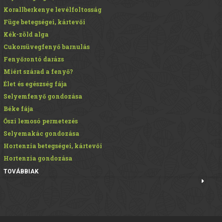
Korallberkenye levélfoltosság
Füge betegségei, kártevői
Kék-zöld alga
Cukorsüvegfenyő barnulás
Fenyőrontó darázs
Miért szárad a fenyő?
Élet és egészség fája
Selyemfenyő gondozása
Béke fája
Őszi lemosó permetezés
Selyemakác gondozása
Hortenzia betegségei, kártevői
Hortenzia gondozása
TOVÁBBIAK