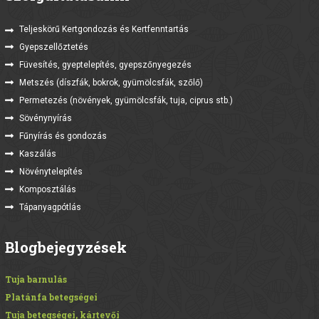
Teljeskörű Kertgondozás és Kertfenntartás
Gyepszellőztetés
Füvesítés, gyeptelepítés, gyepszőnyegezés
Metszés (díszfák, bokrok, gyümölcsfák, szőlő)
Permetezés (növények, gyümölcsfák, tuja, ciprus stb.)
Sövénynyírás
Fűnyírás és gondozás
Kaszálás
Növénytelepítés
Komposztálás
Tápanyagpótlás
Blogbejegyzések
Tuja barnulás
Platánfa betegségei
Tuja betegségei, kártevői