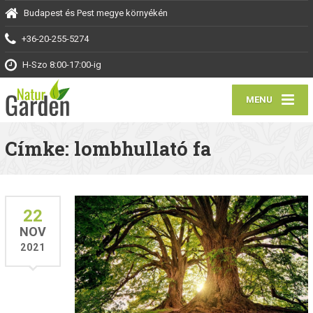
Budapest és Pest megye környékén
+36-20-255-5274
H-Szo 8:00-17:00-ig
MENU
Címke: lombhullató fa
22
NOV
2021