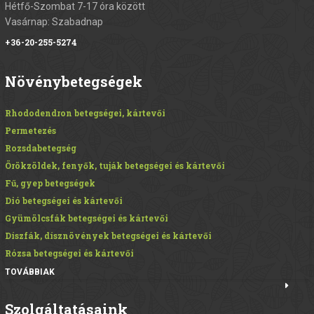
Hétfő-Szombat 7-17 óra között
Vasárnap: Szabadnap
+36-20-255-5274
Növénybetegségek
Rhododendron betegségei, kártevői
Permetezés
Rozsdabetegség
Örökzöldek, fenyők, tuják betegségei és kártevői
Fű, gyep betegségek
Dió betegségei és kártevői
Gyümölcsfák betegségei és kártevői
Díszfák, dísznövények betegségei és kártevői
Rózsa betegségei és kártevői
TOVÁBBIAK
Szolgáltatásaink