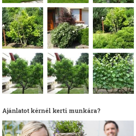
Ajánlatot
kérnél kerti munkára?