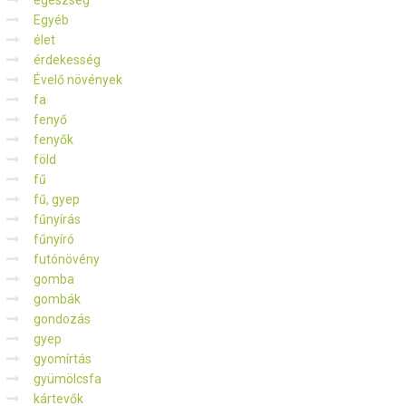
egészség
Egyéb
élet
érdekesség
Évelő növények
fa
fenyő
fenyők
föld
fű
fű, gyep
fűnyírás
fűnyíró
futónövény
gomba
gombák
gondozás
gyep
gyomírtás
gyümölcsfa
kártevők