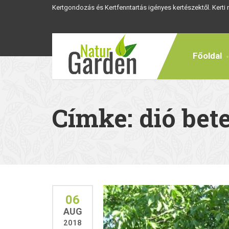
Kertgondozás és Kertfenntartás igényes kertészektől. Kerti
Főoldal
Címke: dió bet
06
AUG
2018