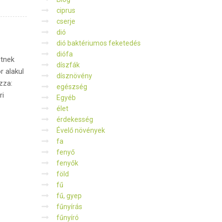
ciprus
cserje
dió
dió baktériumos feketedés
diófa
etnek
díszfák
r alakul
dísznövény
zza:
egészség
ri
Egyéb
élet
érdekesség
Évelő növények
fa
fenyő
fenyők
föld
fű
fű, gyep
fűnyírás
fűnyíró