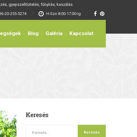
és, gyepszellőztetés, fűnyírás, kaszálás.
36-20-255-5274
H-Szo 8:00-17:00-ig
tegségek
Blog
Galéria
Kapcsolat
Keresés