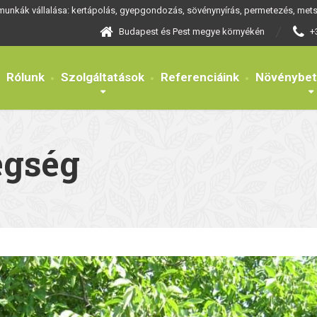
 munkák vállalása: kertápolás, gyepgondozás, sövénynyírás, permetezés, metsz
Budapest és Pest megye környékén
+
Rólunk
Szolgáltatások
Referenciáink
Növénybe
egség