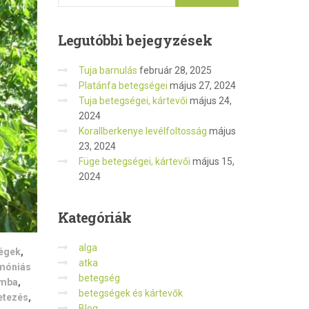
Legutóbbi
bejegyzések
Tuja barnulás
február 28, 2025
Platánfa betegségei
május 27, 2024
Tuja betegségei, kártevői
május 24,
2024
Korallberkenye levélfoltosság
május
23, 2024
Füge betegségei, kártevői
május 15,
2024
Kategóriák
alga
égek
,
atka
móniás
betegség
mba
,
betegségek és kártevők
etezés
,
Blog