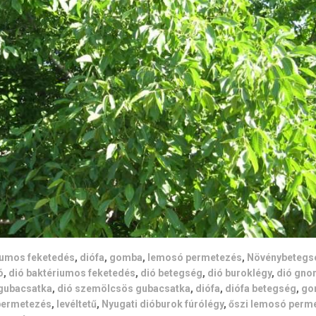
iumos feketedés
,
diófa
,
gomba
,
lemosó permetezés
,
Növénybetegs
ó
,
dió baktériumos feketedés
,
dió betegség
,
dió buroklégy
,
dió gno
gubacsatka
,
dió szemölcsös gubacsatka
,
diófa
,
diófa betegség
,
go
permetezés
,
levéltetű
,
Nyugati dióburok fúrólégy
,
őszi lemosó perm