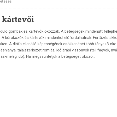
metezés
 kártevői
rduló gombák és kártevők okozzák. A betegségek mindenütt felléph
l. A kórokozók és kártevők mindenhol előfordulhatnak. Fertőzés akko
sökken. A diófa ellenálló képességének csökkenését több tényező oko
shiánya, talajszerkezet romlás, időjárási viszonyok (téli fagyok, nyá
árás-meleg idő). Ha megszüntetjük a betegséget okozó...