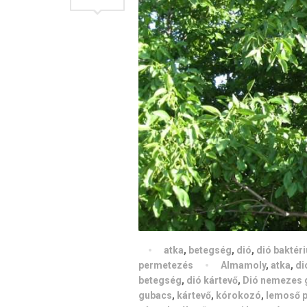
atka
,
betegség
,
dió
,
dió baktér
permetezés
Almamoly
,
atka
,
di
betegség
,
dió kártevő
,
Dió nemezes 
gubacs
,
kártevő
,
kórokozó
,
lemoső 