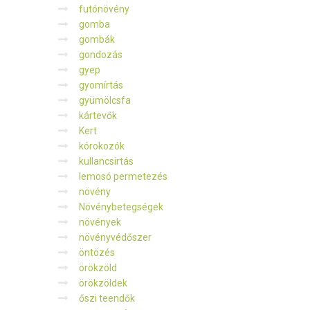
futónövény
gomba
gombák
gondozás
gyep
gyomírtás
gyümölcsfa
kártevők
Kert
kórokozók
kullancsirtás
lemosó permetezés
növény
Növénybetegségek
növények
növényvédőszer
öntözés
örökzöld
örökzöldek
őszi teendők