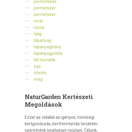
permetezés
permetszer
permetszer
rovar
rózsa
talaj
tápanyag
tápanyaghiány
tápanyagpótlás
téli teendők
tuja
ültetés
virág
NaturGarden
Kertészeti
Megoldások
Ezzel az oldallal az igényes, minőségi
kertgondozás, kertfenntartás területén
szeretnénk segítséget nyújtani. Célunk,