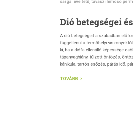
sárga levéltetű
,
tavaszi lemosó per
Dió betegségei és
A dió betegségeit a szabadban előfo
függetlenül a termőhelyi viszonyoktó
ki, ha a diófa ellenálló képessége c
tápanyaghiány, túlzott öntözés, öntözé
kánikula, tartós esőzés, párás idő, p
TOVÁBB