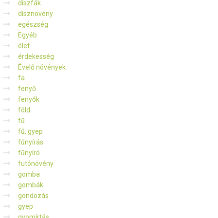
díszfák
dísznövény
egészség
Egyéb
élet
érdekesség
Évelő növények
fa
fenyő
fenyők
föld
fű
fű, gyep
fűnyírás
fűnyíró
futónövény
gomba
gombák
gondozás
gyep
gyomírtás