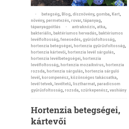
betegség
,
Blog
,
dísznövény
,
gomba
,
Kert
,
növény
,
permetezés
,
rovar
,
tápanyag
,
tápanyagpótlás
antraknózis
,
atka
,
bakteriális
,
baktériumos hervadás
,
baktériumos
levélfoltosság
,
fenesedés
,
gyűrűsfoltosság
,
hortenzia betegségei
,
hortenzia gyűrűsfoltosság
,
hortenzia kártevői
,
hortenzia levél sárgulás
,
hortenzia levélbetegségei
,
hortenzia
levélfoltosság
,
hortenzia mozaikvírus
,
hortenzia
rozsda
,
hortenzia sárgulás
,
hortenzia sárguló
levél
,
korompenész
,
közönséges takácsatka
,
levél tetvek
,
levéltetű
,
lisztharmat
,
paradicsom
gyűrűsfoltosság
,
rozsda
,
szürkepenész
,
vashiány
Hortenzia betegségei,
kártevői