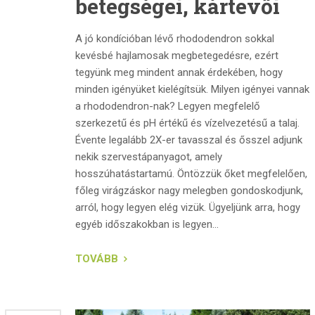
betegségei, kártevői
A jó kondícióban lévő rhododendron sokkal
kevésbé hajlamosak megbetegedésre, ezért
tegyünk meg mindent annak érdekében, hogy
minden igényüket kielégítsük. Milyen igényei vannak
a rhododendron-nak? Legyen megfelelő
szerkezetű és pH értékű és vízelvezetésű a talaj.
Évente legalább 2X-er tavasszal és ősszel adjunk
nekik szervestápanyagot, amely
hosszúhatástartamú. Öntözzük őket megfelelően,
főleg virágzáskor nagy melegben gondoskodjunk,
arról, hogy legyen elég vizük. Ügyeljünk arra, hogy
egyéb időszakokban is legyen...
TOVÁBB