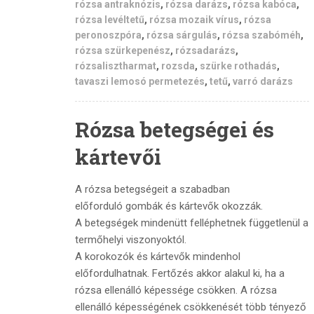
rózsa antraknózis
,
rózsa darázs
,
rózsa kabóca
,
rózsa levéltetű
,
rózsa mozaik vírus
,
rózsa
peronoszpóra
,
rózsa sárgulás
,
rózsa szabóméh
,
rózsa szürkepenész
,
rózsadarázs
,
rózsalisztharmat
,
rozsda
,
szürke rothadás
,
tavaszi lemosó permetezés
,
tetű
,
varró darázs
Rózsa betegségei és
kártevői
A rózsa betegségeit a szabadban
előforduló gombák és kártevők okozzák.
A betegségek mindenütt felléphetnek függetlenül a
termőhelyi viszonyoktól.
A korokozók és kártevők mindenhol
előfordulhatnak. Fertőzés akkor alakul ki, ha a
rózsa ellenálló képessége csökken. A rózsa
ellenálló képességének csökkenését több tényező