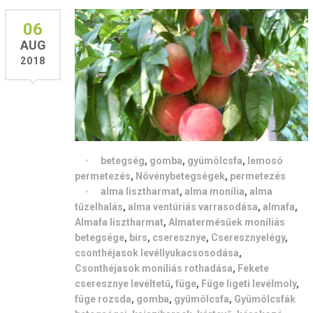
06
AUG
2018
betegség
,
gomba
,
gyümölcsfa
,
lemosó
permetezés
,
Növénybetegségek
,
permetezés
alma lisztharmat
,
alma monília
,
alma
tűzelhalás
,
alma ventúriás varrasodása
,
almafa
,
Almafa lisztharmat
,
Almatermésűek moníliás
betegsége
,
birs
,
cseresznye
,
Cseresznyelégy
,
csonthéjasok levéllyukacsosodása
,
Csonthéjasok moníliás rothadása
,
Fekete
cseresznye levéltetű
,
füge
,
Füge ligeti levélmoly
,
füge rozsda
,
gomba
,
gyümölcsfa
,
Gyümölcsfák