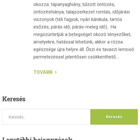
okozza: tápanyaghiány, túlzott öntözés,
öntözéshiánya, talajszerkezet romlás, időjárási
viszonyok (téli fagyok, nyári kánikula, tartós
esőzés, párás idő, párás-meleg idő). Ha
megszüntetjük a betegséget okozó tényezőket,
amelyekre, hatással lehetünk, akkor a rózsa
egészsége újra helyre áll. Őszi és tavaszi lemosó
permetezéssel jelentősen csökkenthető...
TOVÁBB
Keresés
Legutóbbi
bejegyzések