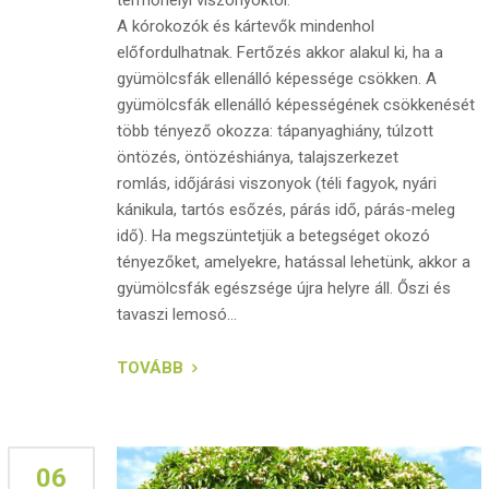
termőhelyi viszonyoktól.
A kórokozók és kártevők mindenhol
előfordulhatnak. Fertőzés akkor alakul ki, ha a
gyümölcsfák ellenálló képessége csökken. A
gyümölcsfák ellenálló képességének csökkenését
több tényező okozza: tápanyaghiány, túlzott
öntözés, öntözéshiánya, talajszerkezet
romlás, időjárási viszonyok (téli fagyok, nyári
kánikula, tartós esőzés, párás idő, párás-meleg
idő). Ha megszüntetjük a betegséget okozó
tényezőket, amelyekre, hatással lehetünk, akkor a
gyümölcsfák egészsége újra helyre áll. Őszi és
tavaszi lemosó...
TOVÁBB
06