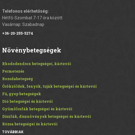
Telefonos elérhetőség:
Hétfő-Szombat 7-17 óra között
Vasárnap: Szabadnap
+36-20-255-5274
Növénybetegségek
Rhododendron betegségei, kártevői
Permetezés
Rozsdabetegség
Örökzöldek, fenyők, tuják betegségei és kártevői
Fű, gyep betegségek
Dió betegségei és kártevői
Gyümölcsfák betegségei és kártevői
Díszfák, dísznövények betegségei és kártevői
Rózsa betegségei és kártevői
TOVÁBBIAK