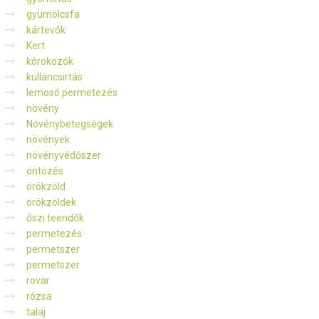
gyümölcsfa
kártevők
Kert
kórokozók
kullancsirtás
lemosó permetezés
növény
Növénybetegségek
növények
növényvédőszer
öntözés
örökzöld
örökzöldek
őszi teendők
permetezés
permetszer
permetszer
rovar
rózsa
talaj