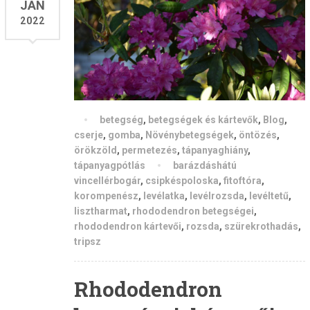
JAN
2022
betegség
,
betegségek és kártevők
,
Blog
,
cserje
,
gomba
,
Növénybetegségek
,
öntözés
,
örökzöld
,
permetezés
,
tápanyaghiány
,
tápanyagpótlás
barázdáshátú
vincellérbogár
,
csipkéspoloska
,
fitoftóra
,
korompenész
,
levélatka
,
levélrozsda
,
levéltetű
,
lisztharmat
,
rhododendron betegségei
,
rhododendron kártevői
,
rozsda
,
szürekrothadás
,
tripsz
Rhododendron