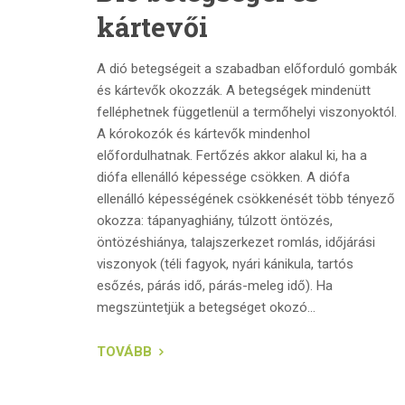
kártevői
A dió betegségeit a szabadban előforduló gombák
és kártevők okozzák. A betegségek mindenütt
felléphetnek függetlenül a termőhelyi viszonyoktól.
A kórokozók és kártevők mindenhol
előfordulhatnak. Fertőzés akkor alakul ki, ha a
diófa ellenálló képessége csökken. A diófa
ellenálló képességének csökkenését több tényező
okozza: tápanyaghiány, túlzott öntözés,
öntözéshiánya, talajszerkezet romlás, időjárási
viszonyok (téli fagyok, nyári kánikula, tartós
esőzés, párás idő, párás-meleg idő). Ha
megszüntetjük a betegséget okozó...
TOVÁBB