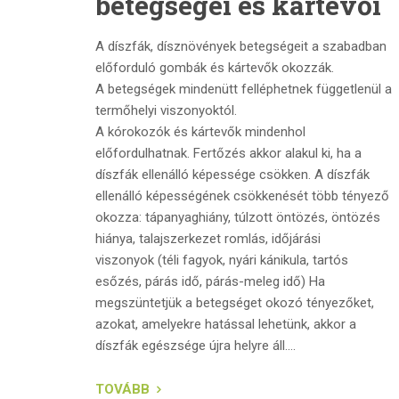
betegségei és kártevői
A díszfák, dísznövények betegségeit a szabadban
előforduló gombák és kártevők okozzák.
A betegségek mindenütt felléphetnek függetlenül a
termőhelyi viszonyoktól.
A kórokozók és kártevők mindenhol
előfordulhatnak. Fertőzés akkor alakul ki, ha a
díszfák ellenálló képessége csökken. A díszfák
ellenálló képességének csökkenését több tényező
okozza: tápanyaghiány, túlzott öntözés, öntözés
hiánya, talajszerkezet romlás, időjárási
viszonyok (téli fagyok, nyári kánikula, tartós
esőzés, párás idő, párás-meleg idő) Ha
megszüntetjük a betegséget okozó tényezőket,
azokat, amelyekre hatással lehetünk, akkor a
díszfák egészsége újra helyre áll....
TOVÁBB