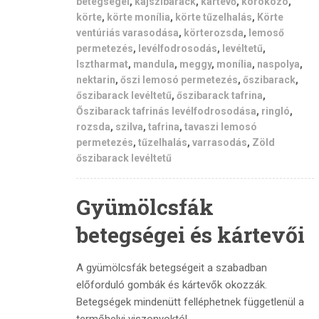
betegségei
,
kajszibarack
,
kártevő
,
kórokozó
,
körte
,
körte monília
,
körte tűzelhalás
,
Körte
ventúriás varasodása
,
körterozsda
,
lemoső
permetezés
,
levélfodrosodás
,
levéltetű
,
lsztharmat
,
mandula
,
meggy
,
monília
,
naspolya
,
nektarin
,
őszi lemosó permetezés
,
őszibarack
,
őszibarack levéltetű
,
őszibarack tafrina
,
Őszibarack tafrinás levélfodrosodása
,
ringló
,
rozsda
,
szilva
,
tafrina
,
tavaszi lemosó
permetezés
,
tűzelhalás
,
varrasodás
,
Zöld
őszibarack levéltetű
Gyümölcsfák
betegségei és kártevői
A gyümölcsfák betegségeit a szabadban
előforduló gombák és kártevők okozzák.
Betegségek mindenütt felléphetnek függetlenül a