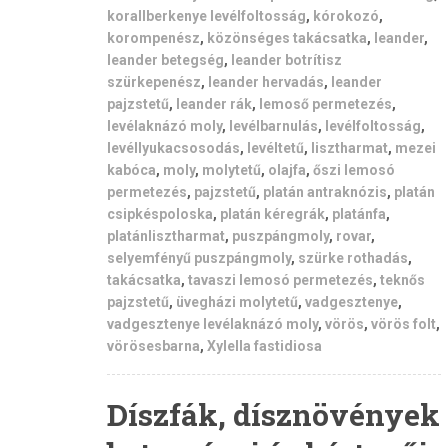
korallberkenye levélfoltosság
,
kórokozó
,
korompenész
,
közönséges takácsatka
,
leander
,
leander betegség
,
leander botrítisz
szürkepenész
,
leander hervadás
,
leander
pajzstetű
,
leander rák
,
lemoső permetezés
,
levélaknázó moly
,
levélbarnulás
,
levélfoltosság
,
levéllyukacsosodás
,
levéltetű
,
lisztharmat
,
mezei
kabóca
,
moly
,
molytetű
,
olajfa
,
őszi lemosó
permetezés
,
pajzstetű
,
platán antraknózis
,
platán
csipkéspoloska
,
platán kéregrák
,
platánfa
,
platánlisztharmat
,
puszpángmoly
,
rovar
,
selyemfényű puszpángmoly
,
szürke rothadás
,
takácsatka
,
tavaszi lemosó permetezés
,
teknős
pajzstetű
,
üvegházi molytetű
,
vadgesztenye
,
vadgesztenye levélaknázó moly
,
vörös
,
vörös folt
,
vörösesbarna
,
Xylella fastidiosa
Díszfák, dísznövények