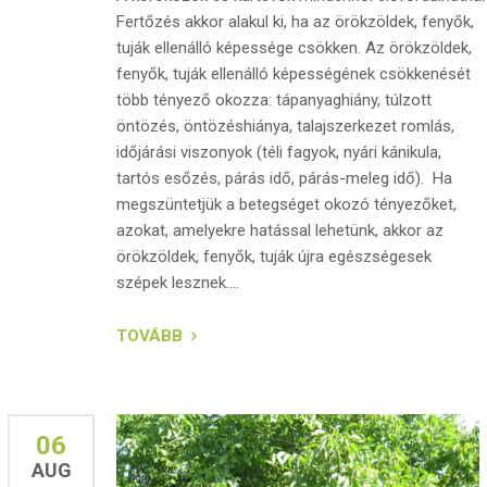
Fertőzés akkor alakul ki, ha az örökzöldek, fenyők,
tuják ellenálló képessége csökken. Az örökzöldek,
fenyők, tuják ellenálló képességének csökkenését
több tényező okozza: tápanyaghiány, túlzott
öntözés, öntözéshiánya, talajszerkezet romlás,
időjárási viszonyok (téli fagyok, nyári kánikula,
tartós esőzés, párás idő, párás-meleg idő). Ha
megszüntetjük a betegséget okozó tényezőket,
azokat, amelyekre hatással lehetünk, akkor az
örökzöldek, fenyők, tuják újra egészségesek
szépek lesznek....
TOVÁBB
06
AUG