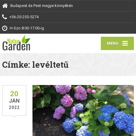
Budapest és Pest megye környékén
+36-20-255-5274
H-Szo 8:00-17:00-ig
MENU
Címke: levéltetű
20
JAN
2022