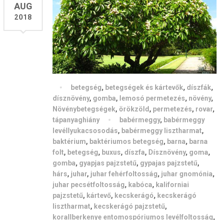
AUG
2018
betegség
,
betegségek és kártevők
,
díszfák
,
dísznövény
,
gomba
,
lemosó permetezés
,
növény
,
Növénybetegségek
,
örökzöld
,
permetezés
,
rovar
,
tápanyaghiány
babérmeggy
,
babérmeggy
levéllyukacsosodás
,
babérmeggy lisztharmat
,
baktérium
,
baktériumos betegség
,
barna
,
barna
folt
,
betegség
,
buxus
,
díszfa
,
Dísznövény
,
goma
,
gomba
,
gyapjas pajzstetű
,
gypajas pajzstetű
,
hárs
,
juhar
,
juhar fehérfoltosság
,
juhar gnomónia
,
juhar pecsétfoltosság
,
kabóca
,
kaliforniai
pajzstetű
,
kártevő
,
kecskerágó
,
kecskerágó
lisztharmat
,
kecskerágó pajzstetű
,
korallberkenye entomospóriumos levélfoltosság
,