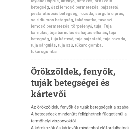
leylandi ciprus
,
lufenyő
,
öntözés
,
örökzöld
betegség
,
őszi lemosó permetezés
,
pajzstetű
,
pestalotiopsis betegség
,
rozsda
,
sárguló ciprus
,
seiridiumos betegség
,
takácsatka
,
tavaszi
lemosó permetezés
,
törpefenyő
,
tuja
,
Tuja
barnulás
,
tuja barnulás és hajtás elhalás
,
tuja
betegség
,
tuja kártevő
,
tuja pajzstetű
,
tuja rozsda
,
tuja sárgulás
,
tuja szú
,
tűkarc gomba
,
tükarcgomba
Örökzöldek, fenyők,
tuják betegségei és
kártevői
Az örökzöldek, fenyők és tuják betegségeit a szab
A betegségek mindenütt felléphetnek függetlenül a
termőhelyi viszonyoktól.
A kórokozók és kártevők mindenhol előfordulhatnak