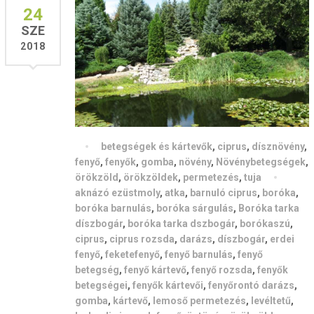
24
SZE
2018
betegségek és kártevők
,
ciprus
,
dísznövény
,
fenyő
,
fenyők
,
gomba
,
növény
,
Növénybetegségek
,
örökzöld
,
örökzöldek
,
permetezés
,
tuja
aknázó ezüstmoly
,
atka
,
barnuló ciprus
,
boróka
,
boróka barnulás
,
boróka sárgulás
,
Boróka tarka
díszbogár
,
boróka tarka dszbogár
,
borókaszú
,
ciprus
,
ciprus rozsda
,
darázs
,
díszbogár
,
erdei
fenyő
,
feketefenyő
,
fenyő barnulás
,
fenyő
betegség
,
fenyő kártevő
,
fenyő rozsda
,
fenyők
betegségei
,
fenyők kártevői
,
fenyőrontó darázs
,
gomba
,
kártevő
,
lemoső permetezés
,
levéltetű
,