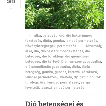
2018
atka
,
betegség
,
dió
,
dió baktériumos
feketedés
,
diófa
,
gomba
,
lemosó permetezés
,
Növénybetegségek
,
permetezés
Almamoly
,
atka
,
dió
,
dió baktériumos feketedés
,
dió
betegség
,
dió buroklégy
,
dió gnomóniás
betegség
,
dió kártevő
,
Dió nemezes gubacsatka
,
dió szemölcsös gubacsatka
,
diófa
,
diófa
betegség
,
gomba
,
gubacs
,
kártevő
,
kórokozó
,
lemoső permetezés
,
levéltetű
,
Nyugati dióburok
fúrólégy
,
őszi lemosó permetezés
,
sárga
levéltetű
,
tavaszi lemosó permetezés
Dió betegségei és