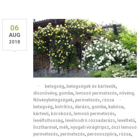
06
AUG
2018
betegség
,
betegségek és kártevők
,
dísznövény
,
gomba
,
lemosó permetezés
,
növény
,
Növénybetegségek
,
permetezés
,
rózsa
betegség
,
botrítisz
,
darázs
,
gomba
,
kabóca
,
kártevő
,
kórokozó
,
lemoső permetezés
,
levélfoltosság
,
levélsodró rózsadarázs
,
levéltetű
,
lisztharmat
,
méh
,
nyugati virágtripsz
,
őszi lemosó
permetezés
,
permetezés
,
peronoszpóra
,
rózsa
,