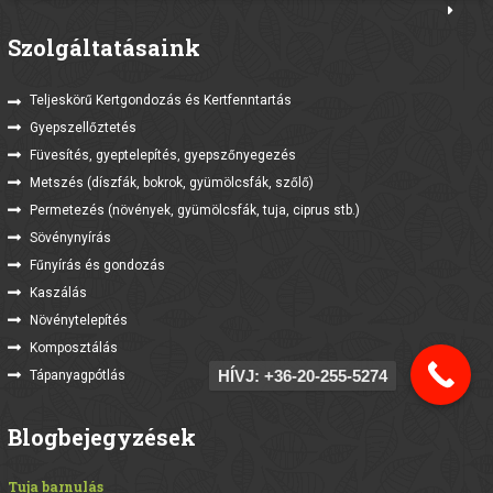
Szolgáltatásaink
Teljeskörű Kertgondozás és Kertfenntartás
Gyepszellőztetés
Füvesítés, gyeptelepítés, gyepszőnyegezés
Metszés (díszfák, bokrok, gyümölcsfák, szőlő)
Permetezés (növények, gyümölcsfák, tuja, ciprus stb.)
Sövénynyírás
Fűnyírás és gondozás
Kaszálás
Növénytelepítés
Komposztálás
HÍVJ: +36-20-255-5274
Tápanyagpótlás
Blogbejegyzések
Tuja barnulás