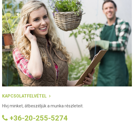
KAPCSOLATFELVÉTEL
Hívj minket, átbeszéljük a munka részleteit.
+36-20-255-5274