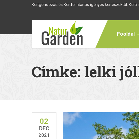
Kertgondozás és Kertfenntartás igényes kertészektől. Kerti
Főoldal
Címke: lelki jól
02
DEC
2021