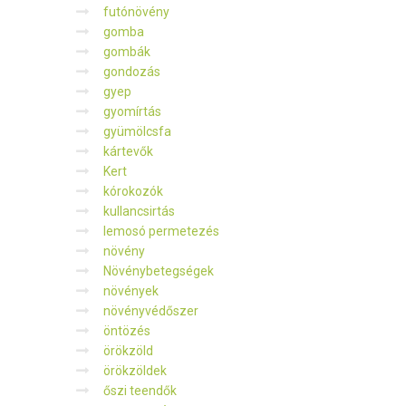
futónövény
gomba
gombák
gondozás
gyep
gyomírtás
gyümölcsfa
kártevők
Kert
kórokozók
kullancsirtás
lemosó permetezés
növény
Növénybetegségek
növények
növényvédőszer
öntözés
örökzöld
örökzöldek
őszi teendők