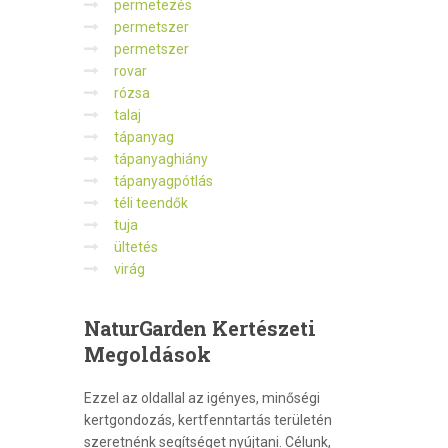
permetezés
permetszer
permetszer
rovar
rózsa
talaj
tápanyag
tápanyaghiány
tápanyagpótlás
téli teendők
tuja
ültetés
virág
NaturGarden
Kertészeti
Megoldások
Ezzel az oldallal az igényes, minőségi
kertgondozás, kertfenntartás területén
szeretnénk segítséget nyújtani. Célunk,