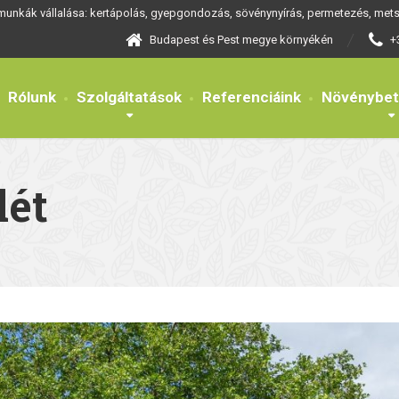
 munkák vállalása: kertápolás, gyepgondozás, sövénynyírás, permetezés, metsz
Budapest és Pest megye környékén
+
Rólunk
Szolgáltatások
Referenciáink
Növénybe
lét