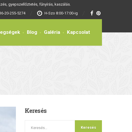
és, gyepszellőztetés, fűnyírás, kaszálás.
36-20-255-5274
H-Szo 8:00-17:00-ig
tegségek
Blog
Galéria
Kapcsolat
Keresés