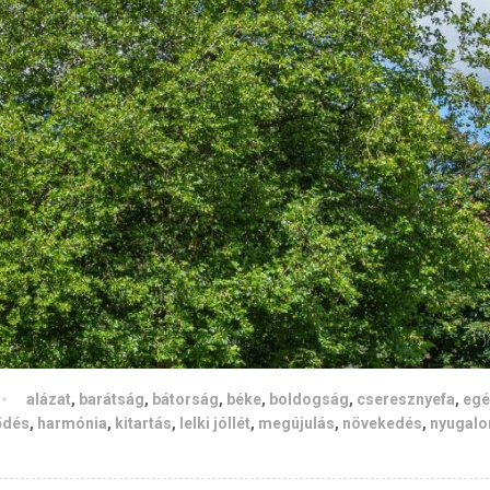
alázat
,
barátság
,
bátorság
,
béke
,
boldogság
,
cseresznyefa
,
egé
ődés
,
harmónia
,
kitartás
,
lelki jóllét
,
megújulás
,
növekedés
,
nyugal