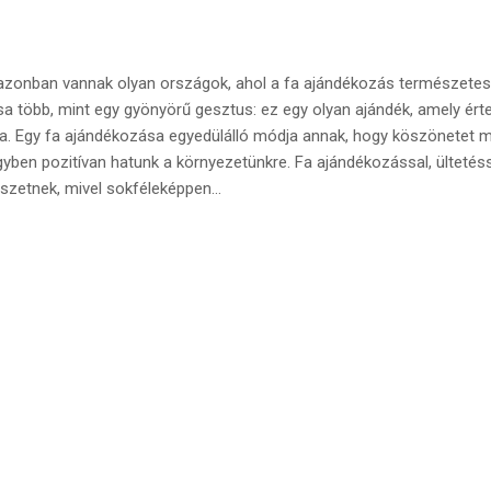
 azonban vannak olyan országok, ahol a fa ajándékozás természetes
a több, mint egy gyönyörű gesztus: ez egy olyan ajándék, amely ért
ra. Egy fa ajándékozása egyedülálló módja annak, hogy köszönetet 
gyben pozitívan hatunk a környezetünkre. Fa ajándékozással, ültetés
szetnek, mivel sokféleképpen...