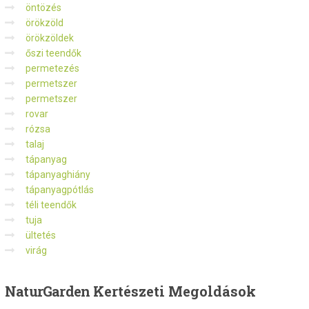
öntözés
örökzöld
örökzöldek
őszi teendők
permetezés
permetszer
permetszer
rovar
rózsa
talaj
tápanyag
tápanyaghiány
tápanyagpótlás
téli teendők
tuja
ültetés
virág
NaturGarden
Kertészeti Megoldások