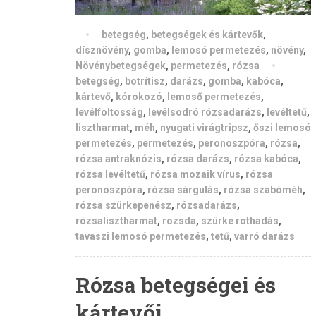
betegség
,
betegségek és kártevők
,
dísznövény
,
gomba
,
lemosó permetezés
,
növény
,
Növénybetegségek
,
permetezés
,
rózsa
betegség
,
botrítisz
,
darázs
,
gomba
,
kabóca
,
kártevő
,
kórokozó
,
lemoső permetezés
,
levélfoltosság
,
levélsodró rózsadarázs
,
levéltetű
,
lisztharmat
,
méh
,
nyugati virágtripsz
,
őszi lemosó
permetezés
,
permetezés
,
peronoszpóra
,
rózsa
,
rózsa antraknózis
,
rózsa darázs
,
rózsa kabóca
,
rózsa levéltetű
,
rózsa mozaik vírus
,
rózsa
peronoszpóra
,
rózsa sárgulás
,
rózsa szabóméh
,
rózsa szürkepenész
,
rózsadarázs
,
rózsalisztharmat
,
rozsda
,
szürke rothadás
,
tavaszi lemosó permetezés
,
tetű
,
varró darázs
Rózsa betegségei és
kártevői