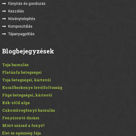
Fűnyírás és gondozás
Kaszálás
Növénytelepítés
Komposztálás
Tápanyagpótlás
Blogbejegyzések
Tuja barnulás
Platánfa betegségei
Tuja betegségei, kártevői
Korallberkenye levélfoltosság
Füge betegségei, kártevői
Kék-zöld alga
Cukorsüvegfenyő barnulás
Fenyőrontó darázs
Miért szárad a fenyő?
Élet és egészség fája