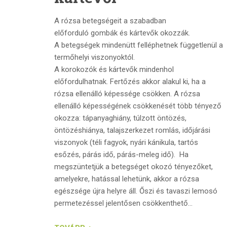
A rózsa betegségeit a szabadban
előforduló gombák és kártevők okozzák.
A betegségek mindenütt felléphetnek függetlenül a
termőhelyi viszonyoktól.
A korokozók és kártevők mindenhol
előfordulhatnak. Fertőzés akkor alakul ki, ha a
rózsa ellenálló képessége csökken. A rózsa
ellenálló képességének csökkenését több tényező
okozza: tápanyaghiány, túlzott öntözés,
öntözéshiánya, talajszerkezet romlás, időjárási
viszonyok (téli fagyok, nyári kánikula, tartós
esőzés, párás idő, párás-meleg idő). Ha
megszüntetjük a betegséget okozó tényezőket,
amelyekre, hatással lehetünk, akkor a rózsa
egészsége újra helyre áll. Őszi és tavaszi lemosó
permetezéssel jelentősen csökkenthető...