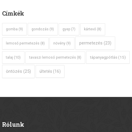
Címkék
gomba
(9)
gondozás
(9)
gyep
(7)
kártevő
(8)
permetezés
(23)
növény
(9)
lemoső permetezés
(8)
tápanyagpótlás
(15)
talaj
(10)
tavaszi lemosó permetezés
(8)
öntözés
(25)
ültetés
(16)
Rólunk