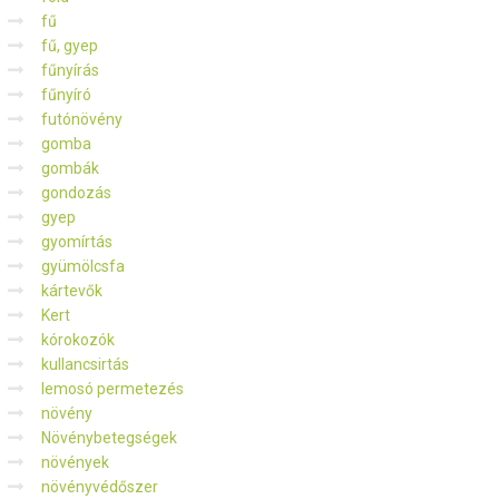
fű
fű, gyep
fűnyírás
fűnyíró
futónövény
gomba
gombák
gondozás
gyep
gyomírtás
gyümölcsfa
kártevők
Kert
kórokozók
kullancsirtás
lemosó permetezés
növény
Növénybetegségek
növények
növényvédőszer