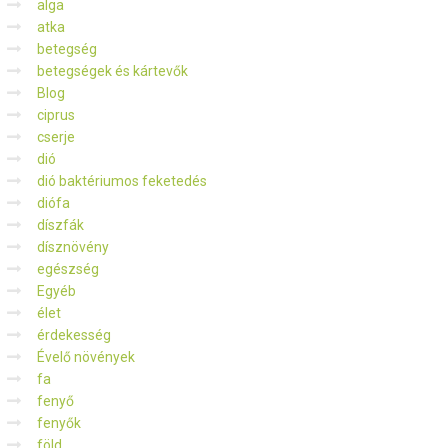
alga
atka
betegség
betegségek és kártevők
Blog
ciprus
cserje
dió
dió baktériumos feketedés
diófa
díszfák
dísznövény
egészség
Egyéb
élet
érdekesség
Évelő növények
fa
fenyő
fenyők
föld