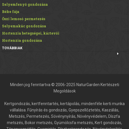
Selyemfenyő gondozása
Béke fája
Őszi lemosó permetezés
Selyemakác gondozása
Hortenzia betegségei, kártevői
Hortenzia gondozása
TOVÁBBIAK
Minden jog fenntartva © 2006-2025 NaturGarden Kertészeti
Megoldások
Kertgondozás, kertfenntartés, kertápolás, mindenféle kerti munka
vállalása. Fűnyírás és gondozás, Gyepszellőztetés, Kaszálás,
Metszés, Permetezés, Sövénynyírás, Növényvédelem, Díszfa
metszés, Bokor metszés, Gyümölcsfa metszés, Kert gondozás,
Tápanyagpótlás, Gyomirtás, Díszkertgondozás, Növénytelepítés,