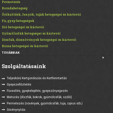
Permetezés
Rozsdabetegség
Örökzöldek, fenyők, tuják betegségei és kártevői
Fű, gyep betegségek
Dió betegségei és kártevői
Gyümölcsfák betegségei és kártevői
Díszfák, dísznövények betegségei és kártevői
Rózsa betegségei és kártevői
TOVÁBBIAK
Szolgáltatásaink
Teljeskörű Kertgondozás és Kertfenntartás
Gyepszellőztetés
Füvesítés, gyeptelepítés, gyepszőnyegezés
Metszés (díszfák, bokrok, gyümölcsfák, szőlő)
Permetezés (növények, gyümölcsfák, tuja, ciprus stb.)
Sövénynyírás