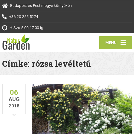
Budapest és Pest megye környékén
+36-20-255-5274
H-Szo 8:00-17:00-ig
MENU
Címke: rózsa levéltetű
06
AUG
2018