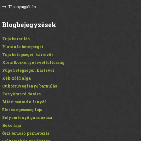
Tápanyagpótlás
Blogbejegyzések
Tuja barnulás
Platánfa betegségei
Tuja betegségei, kártevői
Korallberkenye levélfoltosság
Füge betegségei, kártevői
Kék-zöld alga
Cukorsüvegfenyő barnulás
Fenyőrontó darázs
Miért szárad a fenyő?
Élet és egészség fája
Selyemfenyő gondozása
Béke fája
Őszi lemosó permetezés
Selyemakác gondozása