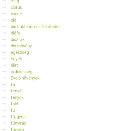
Blog
ciprus
cserje
dió
dió baktériumos feketedés
diófa
díszfák
dísznövény
egészség
Egyéb
élet
érdekesség
Évelő növények
fa
fenyő
fenyők
föld
fű
fű, gyep
fűnyírás
fűnyíró