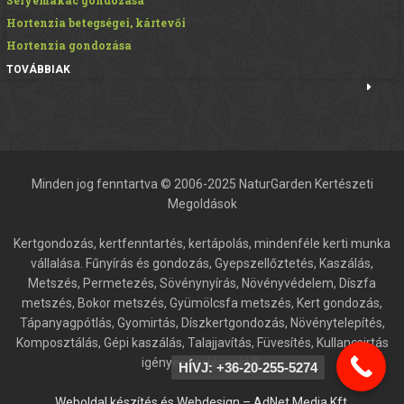
Hortenzia betegségei, kártevői
Hortenzia gondozása
TOVÁBBIAK
Minden jog fenntartva © 2006-2025 NaturGarden Kertészeti
Megoldások
Kertgondozás, kertfenntartés, kertápolás, mindenféle kerti munka
vállalása. Fűnyírás és gondozás, Gyepszellőztetés, Kaszálás,
Metszés, Permetezés, Sövénynyírás, Növényvédelem, Díszfa
metszés, Bokor metszés, Gyümölcsfa metszés, Kert gondozás,
Tápanyagpótlás, Gyomirtás, Díszkertgondozás, Növénytelepítés,
Komposztálás, Gépi kaszálás, Talajjavítás, Füvesítés, Kullancsirtás
igényes kertészektől.
HÍVJ: +36-20-255-5274
Weboldal készítés és Webdesign – AdNet Media Kft.