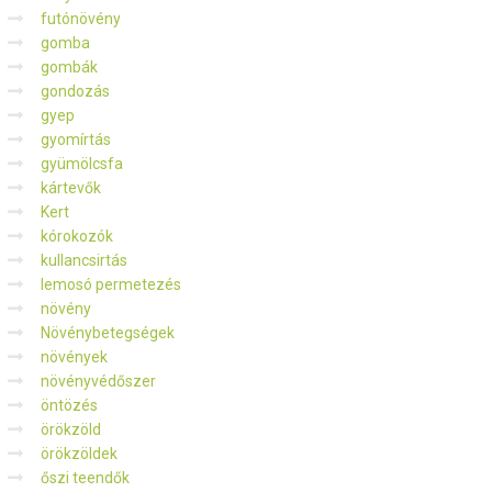
futónövény
gomba
gombák
gondozás
gyep
gyomírtás
gyümölcsfa
kártevők
Kert
kórokozók
kullancsirtás
lemosó permetezés
növény
Növénybetegségek
növények
növényvédőszer
öntözés
örökzöld
örökzöldek
őszi teendők