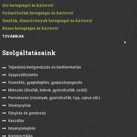
Dió betegségei és kártevői
Gyümölcsfák betegségei és kártevői
Díszfák, dísznövények betegségei és kártevői
Rózsa betegségei és kártevői
TOVÁBBIAK
Szolgáltatásaink
Teljeskörű Kertgondozás és Kertfenntartás
Gyepszellőztetés
Füvesítés, gyeptelepítés, gyepszőnyegezés
Metszés (díszfák, bokrok, gyümölcsfák, szőlő)
Permetezés (növények, gyümölcsfák, tuja, ciprus stb.)
Sövénynyírás
Fűnyírás és gondozás
Kaszálás
Növénytelepítés
Komposztálás