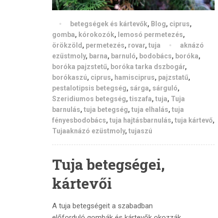
betegségek és kártevők
,
Blog
,
ciprus
,
gomba
,
kórokozók
,
lemosó permetezés
,
örökzöld
,
permetezés
,
rovar
,
tuja
aknázó
ezüstmoly
,
barna
,
barnuló
,
bodobács
,
boróka
,
boróka pajzstetű
,
boróka tarka dszbogár
,
borókaszú
,
ciprus
,
hamisciprus
,
pajzstatű
,
pestalotipsis betegség
,
sárga
,
sárguló
,
Szeridiumos betegség
,
tiszafa
,
tuja
,
Tuja
barnulás
,
tuja betegség
,
tuja elhalás
,
tuja
fényesbodobács
,
tuja hajtásbarnulás
,
tuja kártevő
,
Tujaaknázó ezüstmoly
,
tujaszú
Tuja betegségei,
kártevői
A tuja betegségeit a szabadban
előforduló gombák és kártevők okozzák.