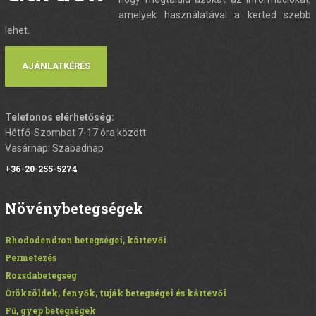
amelyek használatával a kerted szebb
lehet.
AJÁNLATKÉRÉS
Telefonos elérhetőség:
Hétfő-Szombat 7-17 óra között
Vasárnap: Szabadnap
+36-20-255-5274
Növénybetegségek
Rhododendron betegségei, kártevői
Permetezés
Rozsdabetegség
Örökzöldek, fenyők, tuják betegségei és kártevői
Fű, gyep betegségek