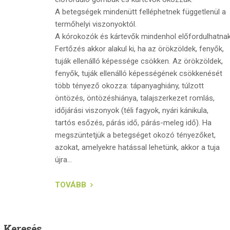
A betegségek mindenütt felléphetnek függetlenül a
termőhelyi viszonyoktól.
A kórokozók és kártevők mindenhol előfordulhatnak
Fertőzés akkor alakul ki, ha az örökzöldek, fenyők,
tuják ellenálló képessége csökken. Az örökzöldek,
fenyők, tuják ellenálló képességének csökkenését
több tényező okozza: tápanyaghiány, túlzott
öntözés, öntözéshiánya, talajszerkezet romlás,
időjárási viszonyok (téli fagyok, nyári kánikula,
tartós esőzés, párás idő, párás-meleg idő). Ha
megszüntetjük a betegséget okozó tényezőket,
azokat, amelyekre hatással lehetünk, akkor a tuja
újra...
TOVÁBB
Keresés