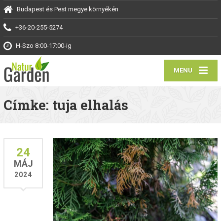
Budapest és Pest megye környékén
+36-20-255-5274
H-Szo 8:00-17:00-ig
MENU
Címke: tuja elhalás
24
MÁJ
2024