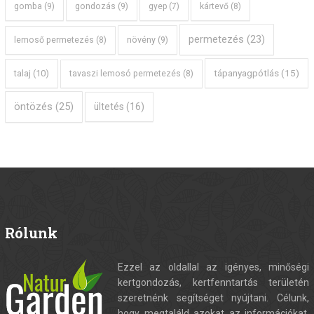
gomba
(9)
gondozás
(9)
gyep
(7)
kártevő
(8)
permetezés
(23)
növény
(9)
lemoső permetezés
(8)
tápanyagpótlás
(15)
talaj
(10)
tavaszi lemosó permetezés
(8)
öntözés
(25)
ültetés
(16)
Rólunk
Ezzel az oldallal az igényes, minőségi
kertgondozás, kertfenntartás területén
szeretnénk segítséget nyújtani. Célunk,
hogy megtaláld azokat az információkat,