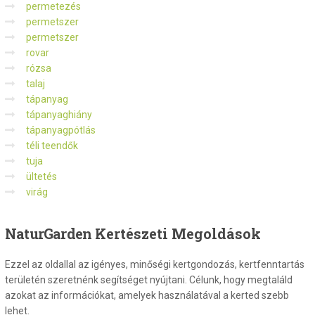
permetezés
permetszer
permetszer
rovar
rózsa
talaj
tápanyag
tápanyaghiány
tápanyagpótlás
téli teendők
tuja
ültetés
virág
NaturGarden
Kertészeti Megoldások
Ezzel az oldallal az igényes, minőségi kertgondozás, kertfenntartás
területén szeretnénk segítséget nyújtani. Célunk, hogy megtaláld
azokat az információkat, amelyek használatával a kerted szebb
lehet.