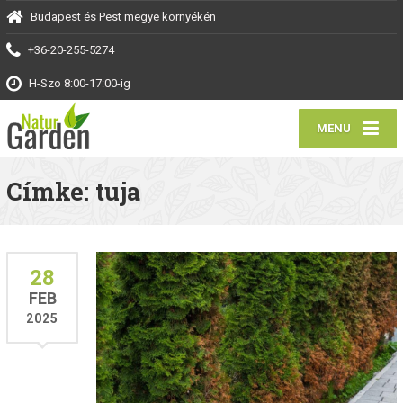
Budapest és Pest megye környékén
+36-20-255-5274
H-Szo 8:00-17:00-ig
MENU
Címke: tuja
28
FEB
2025