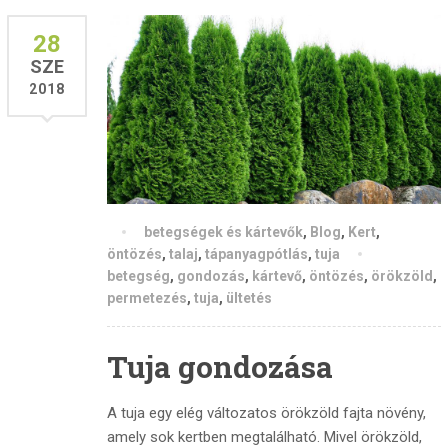
28
SZE
2018
betegségek és kártevők
,
Blog
,
Kert
,
öntözés
,
talaj
,
tápanyagpótlás
,
tuja
betegség
,
gondozás
,
kártevő
,
öntözés
,
örökzöld
,
permetezés
,
tuja
,
ültetés
Tuja gondozása
A tuja egy elég változatos örökzöld fajta növény,
amely sok kertben megtalálható. Mivel örökzöld,