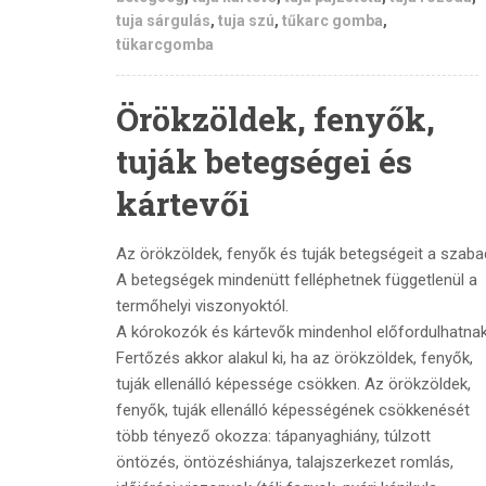
tuja sárgulás
,
tuja szú
,
tűkarc gomba
,
tükarcgomba
Örökzöldek, fenyők,
tuják betegségei és
kártevői
Az örökzöldek, fenyők és tuják betegségeit a szab
A betegségek mindenütt felléphetnek függetlenül a
termőhelyi viszonyoktól.
A kórokozók és kártevők mindenhol előfordulhatnak
Fertőzés akkor alakul ki, ha az örökzöldek, fenyők,
tuják ellenálló képessége csökken. Az örökzöldek,
fenyők, tuják ellenálló képességének csökkenését
több tényező okozza: tápanyaghiány, túlzott
öntözés, öntözéshiánya, talajszerkezet romlás,