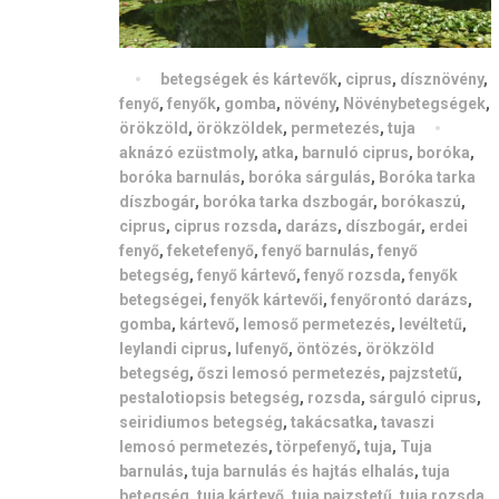
betegségek és kártevők
,
ciprus
,
dísznövény
,
fenyő
,
fenyők
,
gomba
,
növény
,
Növénybetegségek
,
örökzöld
,
örökzöldek
,
permetezés
,
tuja
aknázó ezüstmoly
,
atka
,
barnuló ciprus
,
boróka
,
boróka barnulás
,
boróka sárgulás
,
Boróka tarka
díszbogár
,
boróka tarka dszbogár
,
borókaszú
,
ciprus
,
ciprus rozsda
,
darázs
,
díszbogár
,
erdei
fenyő
,
feketefenyő
,
fenyő barnulás
,
fenyő
betegség
,
fenyő kártevő
,
fenyő rozsda
,
fenyők
betegségei
,
fenyők kártevői
,
fenyőrontó darázs
,
gomba
,
kártevő
,
lemoső permetezés
,
levéltetű
,
leylandi ciprus
,
lufenyő
,
öntözés
,
örökzöld
betegség
,
őszi lemosó permetezés
,
pajzstetű
,
pestalotiopsis betegség
,
rozsda
,
sárguló ciprus
,
seiridiumos betegség
,
takácsatka
,
tavaszi
lemosó permetezés
,
törpefenyő
,
tuja
,
Tuja
barnulás
,
tuja barnulás és hajtás elhalás
,
tuja
betegség
,
tuja kártevő
,
tuja pajzstetű
,
tuja rozsda
,