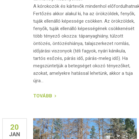
A kórokozók és kártevők mindenhol előfordulhatnak
Fertőzés akkor alakul ki, ha az örökzöldek, fenyők,
tuják ellenálló képessége csökken. Az örökzöldek,
fenyők, tuják ellenálló képességének csökkenését
több tényező okozza: tápanyaghiány, túlzott
öntözés, öntözéshiánya, talajszerkezet romlás,
időjárási viszonyok (téli fagyok, nyári kánikula,
tartós esőzés, párás idő, párás-meleg idő). Ha
megszüntetjük a betegséget okozó tényezőket,
azokat, amelyekre hatással lehetünk, akkor a tuja
újra...
TOVÁBB
20
JAN