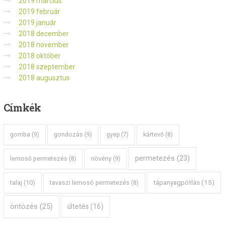
2019 március
2019 február
2019 január
2018 december
2018 november
2018 október
2018 szeptember
2018 augusztus
Címkék
gomba
(9)
gondozás
(9)
gyep
(7)
kártevő
(8)
permetezés
(23)
növény
(9)
lemoső permetezés
(8)
tápanyagpótlás
(15)
talaj
(10)
tavaszi lemosó permetezés
(8)
öntözés
(25)
ültetés
(16)