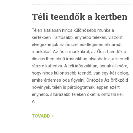
Téli teendők a kertben
Télen általában nincs különösebb munka a
kertekben. Tartósabb, enyhébb teleken, viszont
elvégezhetjük az ősszel esetlegesen elmaradt
munkákat. Az őszi munkákról, az Őszi teendők a
díszkertben című írásunkban olvashatsz, a kiemelt
részre kattintva. A téli időszakban, annak ellenére,
hogy nincs különösebb teendő, van egy-két dolog,
amire érdemes oda figyelni. Öntözés Az örökzöld
növények, télen is párologtatnak, éppen ezért
enyhébb, szárazabb teleken őket is öntözni kell.
A...
TOVÁBB