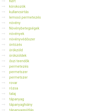
Kert
kórokozók
kullancsirtás
lemosó permetezés
növény
Növénybetegségek
növények
növényvédőszer
öntözés
örökzöld
örökzöldek
őszi teendők
permetezés
permetszer
permetszer
rovar
rózsa
talaj
tápanyag
tápanyaghiány
tápanyagpótlás