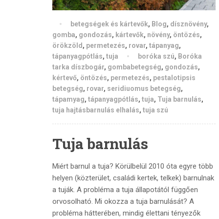
betegségek és kártevők
,
Blog
,
dísznövény
,
gomba
,
gondozás
,
kártevők
,
növény
,
öntözés
,
örökzöld
,
permetezés
,
rovar
,
tápanyag
,
tápanyagpótlás
,
tuja
boróka szú
,
Boróka
tarka díszbogár
,
gombabetegség
,
gondozás
,
kértevő
,
öntözés
,
permetezés
,
pestalotipsis
betegség
,
rovar
,
seridiuomus betegség
,
tápamyag
,
tápanyagpótlás
,
tuja
,
Tuja barnulás
,
tuja hajtásbarnulás elhalás
,
tuja szú
Tuja barnulás
Miért barnul a tuja? Körülbelül 2010 óta egyre több
helyen (közterület, családi kertek, telkek) barnulnak
a tuják. A probléma a tuja állapotától függően
orvosolható. Mi okozza a tuja barnulását? A
probléma hátterében, mindig élettani tényezők