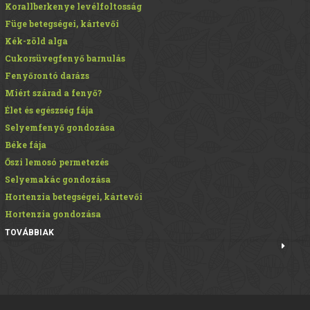
Korallberkenye levélfoltosság
Füge betegségei, kártevői
Kék-zöld alga
Cukorsüvegfenyő barnulás
Fenyőrontó darázs
Miért szárad a fenyő?
Élet és egészség fája
Selyemfenyő gondozása
Béke fája
Őszi lemosó permetezés
Selyemakác gondozása
Hortenzia betegségei, kártevői
Hortenzia gondozása
TOVÁBBIAK