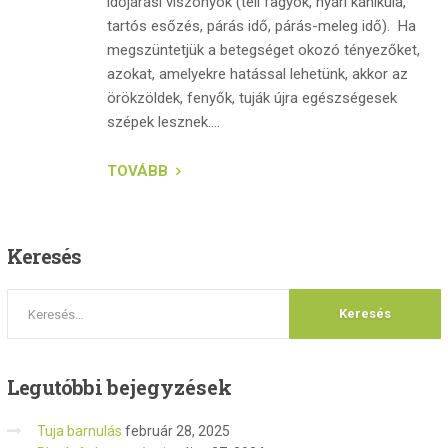
időjárási viszonyok (téli fagyok, nyári kánikula,
tartós esőzés, párás idő, párás-meleg idő). Ha
megszüntetjük a betegséget okozó tényezőket,
azokat, amelyekre hatással lehetünk, akkor az
örökzöldek, fenyők, tuják újra egészségesek
szépek lesznek....
TOVÁBB
Keresés
Legutóbbi
bejegyzések
Tuja barnulás
február 28, 2025