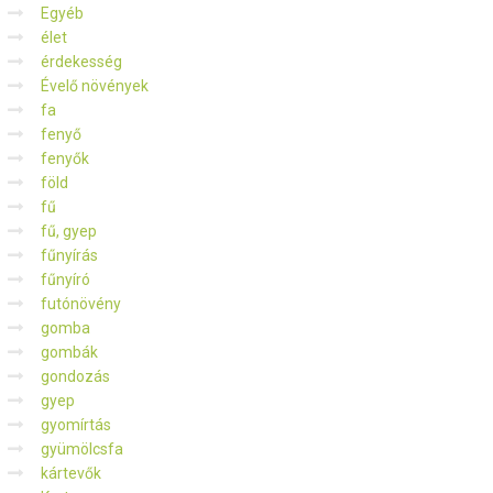
Egyéb
élet
érdekesség
Évelő növények
fa
fenyő
fenyők
föld
fű
fű, gyep
fűnyírás
fűnyíró
futónövény
gomba
gombák
gondozás
gyep
gyomírtás
gyümölcsfa
kártevők