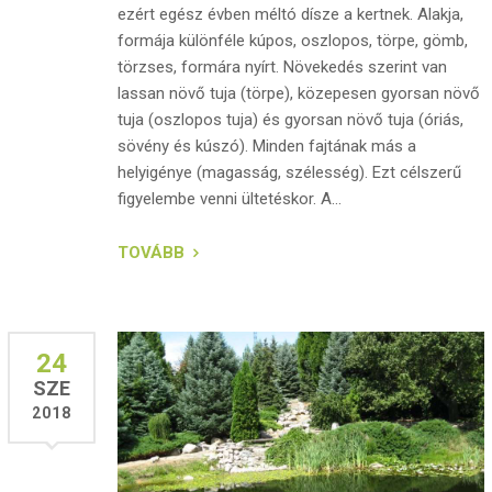
ezért egész évben méltó dísze a kertnek. Alakja,
formája különféle kúpos, oszlopos, törpe, gömb,
törzses, formára nyírt. Növekedés szerint van
lassan növő tuja (törpe), közepesen gyorsan növő
tuja (oszlopos tuja) és gyorsan növő tuja (óriás,
sövény és kúszó). Minden fajtának más a
helyigénye (magasság, szélesség). Ezt célszerű
figyelembe venni ültetéskor. A...
TOVÁBB
24
SZE
2018