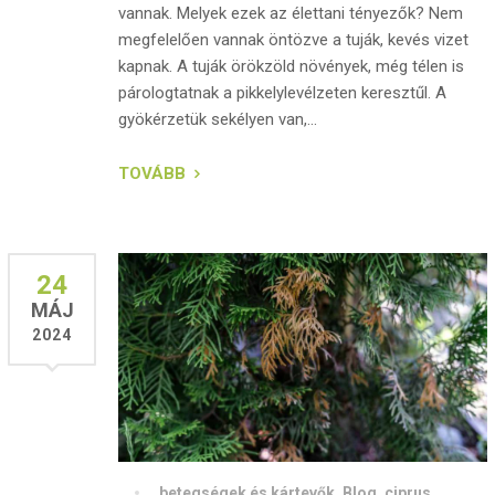
vannak. Melyek ezek az élettani tényezők? Nem
megfelelően vannak öntözve a tuják, kevés vizet
kapnak. A tuják örökzöld növények, még télen is
párologtatnak a pikkelylevélzeten keresztűl. A
gyökérzetük sekélyen van,...
TOVÁBB
24
MÁJ
2024
betegségek és kártevők
,
Blog
,
ciprus
,