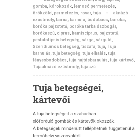
gomba
,
kórokozók
,
lemosó permetezés
,
örökzöld
,
permetezés
,
rovar
,
tuja
aknázó
ezüstmoly
,
barna
,
barnuló
,
bodobács
,
boróka
,
boróka pajzstetű
,
boróka tarka dszbogár
,
borókaszú
,
ciprus
,
hamisciprus
,
pajzstatű
,
pestalotipsis betegség
,
sárga
,
sárguló
,
Szeridiumos betegség
,
tiszafa
,
tuja
,
Tuja
barnulás
,
tuja betegség
,
tuja elhalás
,
tuja
fényesbodobács
,
tuja hajtásbarnulás
,
tuja kártevő
,
Tujaaknázó ezüstmoly
,
tujaszú
Tuja betegségei,
kártevői
A tuja betegségeit a szabadban
előforduló gombák és kártevők okozzák.
A betegségek mindenütt felléphetnek függetlenül a
termőhelyi viszonyoktól.