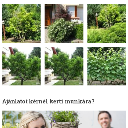
Ajánlatot
kérnél kerti munkára?