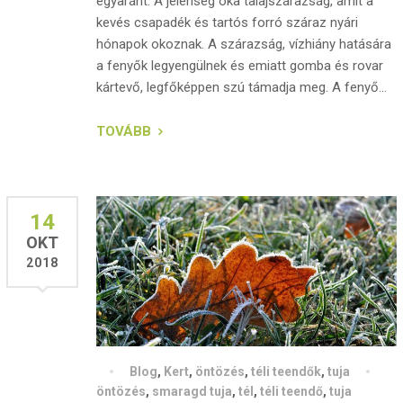
egyaránt. A jelenség oka talajszárazság, amit a
kevés csapadék és tartós forró száraz nyári
hónapok okoznak. A szárazság, vízhiány hatására
a fenyők legyengülnek és emiatt gomba és rovar
kártevő, legfőképpen szú támadja meg. A fenyő...
TOVÁBB
14
OKT
2018
Blog
,
Kert
,
öntözés
,
téli teendők
,
tuja
öntözés
,
smaragd tuja
,
tél
,
téli teendő
,
tuja