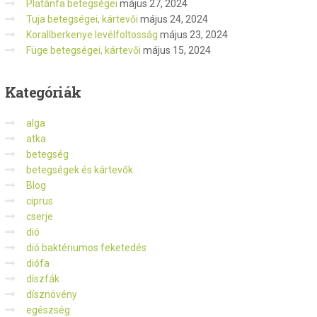
Platánfa betegségei
május 27, 2024
Tuja betegségei, kártevői
május 24, 2024
Korallberkenye levélfoltosság
május 23, 2024
Füge betegségei, kártevői
május 15, 2024
Kategóriák
alga
atka
betegség
betegségek és kártevők
Blog
ciprus
cserje
dió
dió baktériumos feketedés
diófa
díszfák
dísznövény
egészség