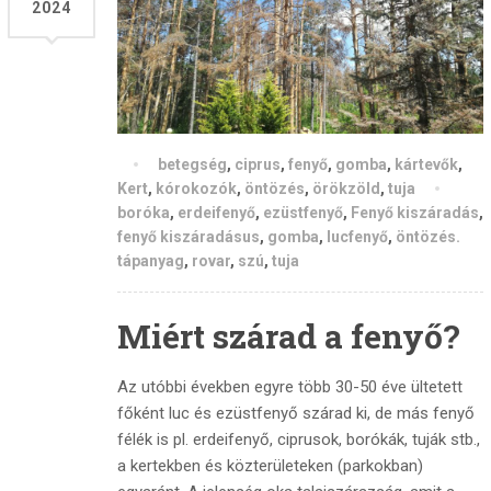
2024
betegség
,
ciprus
,
fenyő
,
gomba
,
kártevők
,
Kert
,
kórokozók
,
öntözés
,
örökzöld
,
tuja
boróka
,
erdeifenyő
,
ezüstfenyő
,
Fenyő kiszáradás
,
fenyő kiszáradásus
,
gomba
,
lucfenyő
,
öntözés.
tápanyag
,
rovar
,
szú
,
tuja
Miért szárad a fenyő?
Az utóbbi években egyre több 30-50 éve ültetett
főként luc és ezüstfenyő szárad ki, de más fenyő
félék is pl. erdeifenyő, ciprusok, borókák, tuják stb.,
a kertekben és közterületeken (parkokban)