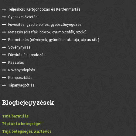
Teljeskörű Kertgondozás és Kertfenntartás
Gyepszellőztetés
Füvesítés, gyeptelepítés, gyepszőnyegezés
Metszés (díszfák, bokrok, gyümölcsfák, szőlő)
Permetezés (növények, gyümölcsfák, tuja, ciprus stb.)
Sövénynyírás
Fűnyírás és gondozás
Kaszálás
Növénytelepítés
Komposztálás
Tápanyagpótlás
Blogbejegyzések
Tuja barnulás
Platánfa betegségei
Tuja betegségei, kártevői