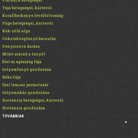
Tuja betegségei, kártevői
Korallberkenye levélfoltosság
Füge betegségei, kártevői
Kék-zöld alga
Cukorsüvegfenyő barnulás
Fenyőrontó darázs
Miért szárad a fenyő?
Élet és egészség fája
Selyemfenyő gondozása
Béke fája
Őszi lemosó permetezés
Selyemakác gondozása
Hortenzia betegségei, kártevői
Hortenzia gondozása
TOVÁBBIAK