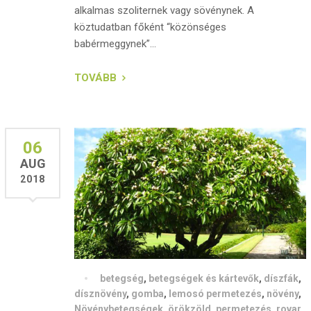
alkalmas szoliternek vagy sövénynek. A
köztudatban főként “közönséges
babérmeggynek”...
TOVÁBB
06
AUG
2018
betegség
,
betegségek és kártevők
,
díszfák
,
dísznövény
,
gomba
,
lemosó permetezés
,
növény
,
Növénybetegségek
,
örökzöld
,
permetezés
,
rovar
,