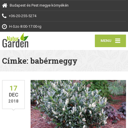
Budapest és Pest megye környékén
+36-20-255-5274
H-Szo 8:00-17:00-ig
MENU
Címke: babérmeggy
17
DEC
2018