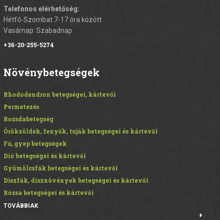
Telefonos elérhetőség:
Hétfő-Szombat 7-17 óra között
Vasárnap: Szabadnap
+36-20-255-5274
Növénybetegségek
Rhododendron betegségei, kártevői
Permetezés
Rozsdabetegség
Örökzöldek, fenyők, tuják betegségei és kártevői
Fű, gyep betegségek
Dió betegségei és kártevői
Gyümölcsfák betegségei és kártevői
Díszfák, dísznövények betegségei és kártevői
Rózsa betegségei és kártevői
TOVÁBBIAK