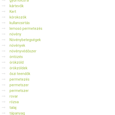
gyümölcsfa
kártevők
Kert
kórokozók
kullancsirtás
lemosó permetezés
növény
Növénybetegségek
növények
növényvédőszer
öntözés
örökzöld
örökzöldek
őszi teendők
permetezés
permetszer
permetszer
rovar
rózsa
talaj
tápanyag