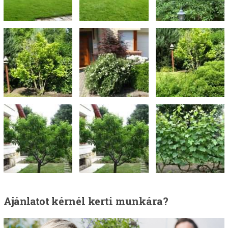
Ajánlatot
kérnél kerti munkára?