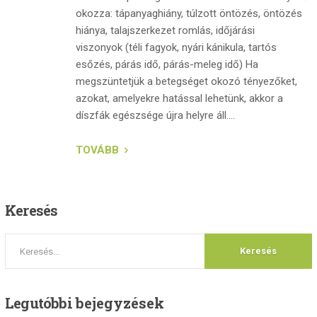
okozza: tápanyaghiány, túlzott öntözés, öntözés
hiánya, talajszerkezet romlás, időjárási
viszonyok (téli fagyok, nyári kánikula, tartós
esőzés, párás idő, párás-meleg idő) Ha
megszüntetjük a betegséget okozó tényezőket,
azokat, amelyekre hatással lehetünk, akkor a
díszfák egészsége újra helyre áll....
TOVÁBB
Keresés
Legutóbbi
bejegyzések