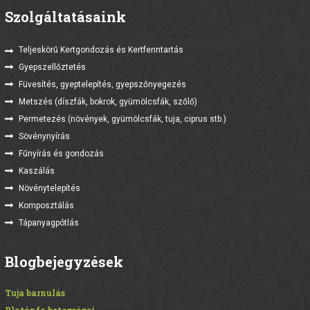
Szolgáltatásaink
Teljeskörű Kertgondozás és Kertfenntartás
Gyepszellőztetés
Füvesítés, gyeptelepítés, gyepszőnyegezés
Metszés (díszfák, bokrok, gyümölcsfák, szőlő)
Permetezés (növények, gyümölcsfák, tuja, ciprus stb.)
Sövénynyírás
Fűnyírás és gondozás
Kaszálás
Növénytelepítés
Komposztálás
Tápanyagpótlás
Blogbejegyzések
Tuja barnulás
Platánfa betegségei