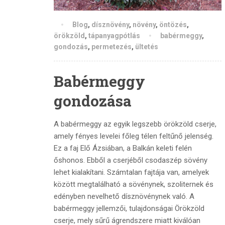
Blog
,
dísznövény
,
növény
,
öntözés
,
örökzöld
,
tápanyagpótlás
babérmeggy
,
gondozás
,
permetezés
,
ültetés
Babérmeggy
gondozása
A babérmeggy az egyik legszebb örökzöld cserje,
amely fényes levelei főleg télen feltűnő jelenség.
Ez a faj Elő Ázsiában, a Balkán keleti felén
őshonos. Ebből a cserjéből csodaszép sövény
lehet kialakítani. Számtalan fajtája van, amelyek
között megtalálható a sövénynek, szoliternek és
edényben nevelhető dísznövénynek való. A
babérmeggy jellemzői, tulajdonságai Örökzöld
cserje, mely sűrű ágrendszere miatt kiválóan