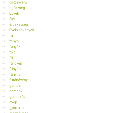
dísznövény
egészség
Egyéb
élet
érdekesség
Évelő növények
fa
fenyő
fenyők
föld
fű
fű, gyep
fűnyírás
fűnyíró
futónövény
gomba
gombák
gondozás
gyep
gyomírtás