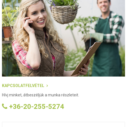
KAPCSOLATFELVÉTEL
Hívj minket, átbeszéljük a munka részleteit.
+36-20-255-5274