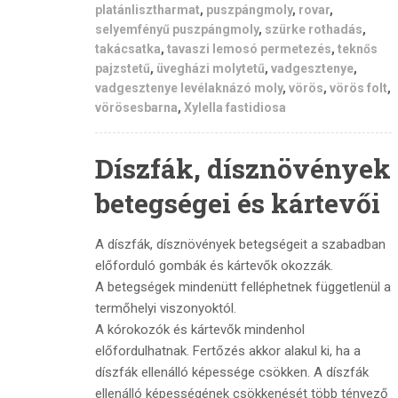
platánlisztharmat
,
puszpángmoly
,
rovar
,
selyemfényű puszpángmoly
,
szürke rothadás
,
takácsatka
,
tavaszi lemosó permetezés
,
teknős
pajzstetű
,
üvegházi molytetű
,
vadgesztenye
,
vadgesztenye levélaknázó moly
,
vörös
,
vörös folt
,
vörösesbarna
,
Xylella fastidiosa
Díszfák, dísznövények
betegségei és kártevői
A díszfák, dísznövények betegségeit a szabadban
előforduló gombák és kártevők okozzák.
A betegségek mindenütt felléphetnek függetlenül a
termőhelyi viszonyoktól.
A kórokozók és kártevők mindenhol
előfordulhatnak. Fertőzés akkor alakul ki, ha a
díszfák ellenálló képessége csökken. A díszfák
ellenálló képességének csökkenését több tényező