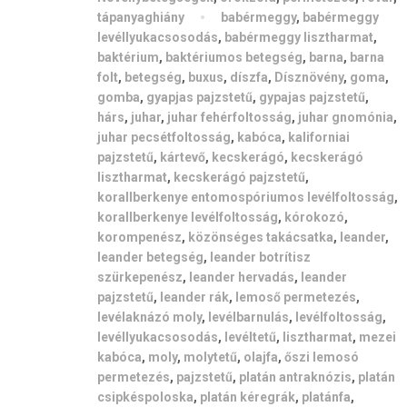
tápanyaghiány
babérmeggy
,
babérmeggy
levéllyukacsosodás
,
babérmeggy lisztharmat
,
baktérium
,
baktériumos betegség
,
barna
,
barna
folt
,
betegség
,
buxus
,
díszfa
,
Dísznövény
,
goma
,
gomba
,
gyapjas pajzstetű
,
gypajas pajzstetű
,
hárs
,
juhar
,
juhar fehérfoltosság
,
juhar gnomónia
,
juhar pecsétfoltosság
,
kabóca
,
kaliforniai
pajzstetű
,
kártevő
,
kecskerágó
,
kecskerágó
lisztharmat
,
kecskerágó pajzstetű
,
korallberkenye entomospóriumos levélfoltosság
,
korallberkenye levélfoltosság
,
kórokozó
,
korompenész
,
közönséges takácsatka
,
leander
,
leander betegség
,
leander botrítisz
szürkepenész
,
leander hervadás
,
leander
pajzstetű
,
leander rák
,
lemoső permetezés
,
levélaknázó moly
,
levélbarnulás
,
levélfoltosság
,
levéllyukacsosodás
,
levéltetű
,
lisztharmat
,
mezei
kabóca
,
moly
,
molytetű
,
olajfa
,
őszi lemosó
permetezés
,
pajzstetű
,
platán antraknózis
,
platán
csipkéspoloska
,
platán kéregrák
,
platánfa
,